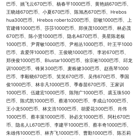
巴币、姚飞云670巴币、杨春平1000巴币、黄艳娟670巴币、
王晓雄670巴币、小夏670巴币、陈旭杰670巴币、Hrebos
hua300巴币、Hrebos roberto200巴币、邵敏1000巴币、上
官建锋1000巴币、莎莎1000巴币、郑侠茂1000巴币、林必茂
670巴币、陈小贤1000巴币、隐名A670巴币、美星陈老板
1000巴币、尹霄敏1000巴币、尹相丛1000巴币、叶王平1000
巴币、袁爱萍1000巴币、王俊晓1000巴币、李岩670巴币、
郑侠俊1000巴币、Blustar1000巴币、徐宗彬1000巴币、邱龙
训1000巴币、锋舅300巴币、麦栋健300巴币、赵燕琴1000
巴币、李毅晓670巴币、笑笑670巴币、吴伟670巴币、季国
俊1000巴币、林非凡1000巴币、季春苗670巴币、王家训
1000巴币、伍建宏1000巴币、陈翔广1000巴币、裘玉珠500
巴币、陈式凯1000巴币、蔡港1000巴币、李成山1000巴币、
王小龙500巴币、林文浩1000巴币、胡爱花300巴币、肖伟
1000巴币、蔡丰策1000巴币、孙必文1000巴币、阿杜670巴
币、隐名人L670巴币、李建平1000巴币、蔡丰奇1000巴币、
朱雄伟1000巴币、林齐飞1000巴币、曹勤1000巴币、陈丕莉