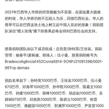
2021年巴西华人华侨的经营都极为不容易，在面临重大困难
的时候，华人华侨仍然不忘助人为乐，回馈巴西社会。华人的
善举可以在巴西这块土地上树立起中国人良好的形象！捐助团
队深信“赠人玫瑰”播下的善果必将会得到巴西社会的支持。
慈善捐助团队由以下成员组成：总负责/孙特英/王珍岚。捐款
管理：杨春平/麦栋健。联络人：伍小曼。慈善捐助账号为
BradescoAgência1452Conta5914-5CNPJ21091398/0001-
99Trip demais
捐款名单如下：孙特英1000巴币、王珍岚1000巴币、伍小曼
670巴币、邱海琴1000巴币、孙华凯1000巴币、陈素文1000
巴币、孙建1000巴币、留峰1000巴币、胡必如1000巴币、吴
财斌670巴币、邱焦凯1000巴币、陈碧云1000巴币、程普
1000巴币、潘建国1000巴币、郭渊萍1000巴币、尹笛雷1000