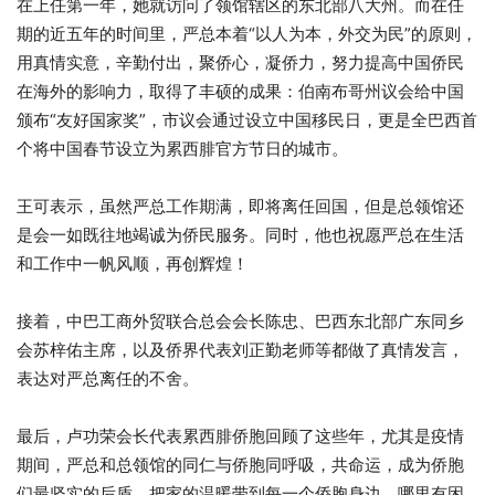
在上任第一年，她就访问了领馆辖区的东北部八大州。而在任
期的近五年的时间里，严总本着“以人为本，外交为民”的原则，
用真情实意，辛勤付出，聚侨心，凝侨力，努力提高中国侨民
在海外的影响力，取得了丰硕的成果：伯南布哥州议会给中国
颁布“友好国家奖”，市议会通过设立中国移民日，更是全巴西首
个将中国春节设立为累西腓官方节日的城市。
王可表示，虽然严总工作期满，即将离任回国，但是总领馆还
是会一如既往地竭诚为侨民服务。同时，他也祝愿严总在生活
和工作中一帆风顺，再创辉煌！
接着，中巴工商外贸联合总会会长陈忠、巴西东北部广东同乡
会苏梓佑主席，以及侨界代表刘正勤老师等都做了真情发言，
表达对严总离任的不舍。
最后，卢功荣会长代表累西腓侨胞回顾了这些年，尤其是疫情
期间，严总和总领馆的同仁与侨胞同呼吸，共命运，成为侨胞
们最坚实的后盾，把家的温暖带到每一个侨胞身边。哪里有困