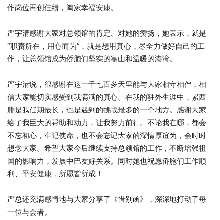
作岗位再创佳绩，阖家幸福安康。
严宇清感谢大家对总领馆的肯定、对她的赞扬，她表示，就是
“职责所在，用心而为”，就是想用真心，尽全力做好自己的工
作，让总领馆成为侨胞们坚实的靠山和温暖的港湾。
严宇清说，很感谢在这一千七百多天里能与大家相守相伴，相
信大家能切实感受到我满满的真心。在我的驻外生涯中，累西
腓是我任期最长，也是遇到的挑战最多的一个地方。感谢大家
给了我巨大的帮助和动力，让我努力前行。不论我在哪，都会
不忘初心，牢记使命，也不会忘记大家的深情厚谊为，会时时
想念大家。希望大家今后继续支持总领馆的工作，不断增强祖
国的影响力，发展中巴友好关系。同时她也祝愿侨胞们工作顺
利、平安健康，所愿皆所成！
严总还充满感情地与大家分享了《惜别函》，深深地打动了每
一位与会者。