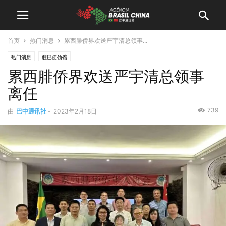
首页
热门消息
累西腓侨界欢送严宇清总领事...
热门消息
驻巴使领馆
累西腓侨界欢送严宇清总领事
离任
739
由
巴中通讯社
-
2023年2月18日