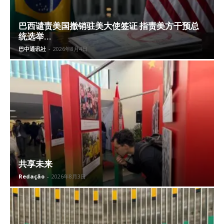
巴西谴责美国撤销驻美大使签证 指责美方干预总
统选举...
巴中通讯社
-
2026年8月4日
共享未来
Redação
-
2026年8月3日