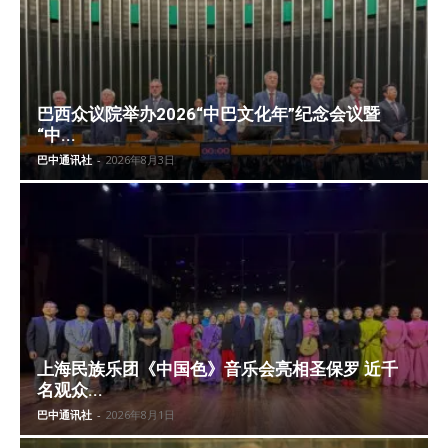
巴西众议院举办2026“中巴文化年”纪念会议暨
“中...
巴中通讯社
-
2026年8月3日
上海民族乐团《中国色》音乐会亮相圣保罗 近千
名观众...
巴中通讯社
-
2026年8月1日