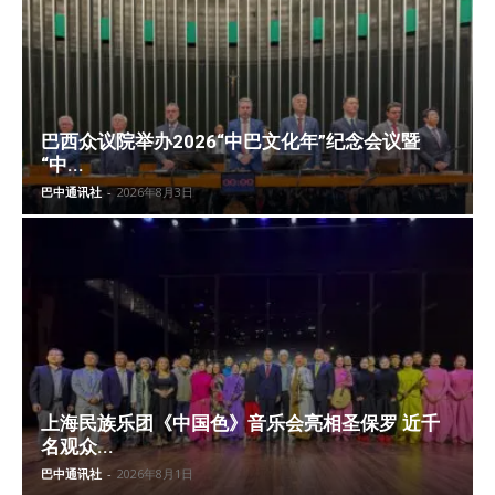
巴西众议院举办2026“中巴文化年”纪念会议暨
“中...
巴中通讯社
-
2026年8月3日
上海民族乐团《中国色》音乐会亮相圣保罗 近千
名观众...
巴中通讯社
-
2026年8月1日