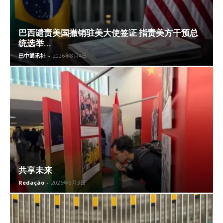
巴西谴责美国撤销驻美大使签证 指责美方干预总
统选举...
巴中通讯社
-
2026年8月4日
共享未来
Redação
-
2026年8月3日