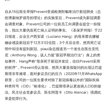
自从15位医生举报Prevent变成检测羟氯喹治疗新冠肺炎（总
统博索纳罗倡导的理论）的实验室后，Prevent成为新冠调委
会调查对象。Prevent公司的一位前员工向调委会提交一份报
告，指出大量伪造死亡病人证明的事实。《圣保罗州报》于22
日报道，企业主卢西安诺（Luciano Hang）的母亲蕾吉娜被
确诊感染新冠后于12月31日住院，3个月后去世。然而死亡证
明中却没有提到新冠。piaui杂志报道另一个发生在医生安托
尼（Anthony Wong，该人力挺“新冠早期治疗法”）身上的类
似事件。Hang声称“母亲死于新冠并发症，信任Prevent采用
的程序”，Prevent否认造假。然而大量造假疑问的出现让巴提
斯塔非常难堪，面对参议员们的压力（2020年11月WhatsApp
群里，公司的一位医生要求对除了新冠病毒以外的“国际疾病
种类符号（CID）”标准化），巴提斯塔承认更改病人CID的做
法。民主社会党参议员、医生阿莲卡（Otto Alencar）强调此
举是犯罪行为。