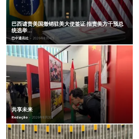
巴西谴责美国撤销驻美大使签证 指责美方干预总
统选举...
巴中通讯社
-
2026年8月4日
共享未来
Redação
-
2026年8月3日