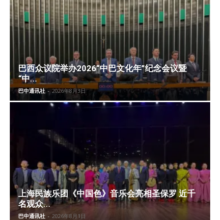
巴西众议院举办2026“中巴文化年”纪念会议暨
“中...
巴中通讯社
-
2026年8月3日
上海民族乐团《中国色》音乐会亮相圣保罗 近千
名观众...
巴中通讯社
-
2026年8月1日