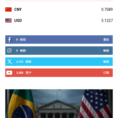
CNY
0.7589
USD
5.1227
0
粉丝
喜欢
0
铁粉
铁粉
2,133
铁粉
铁粉
2,688
用户
订阅