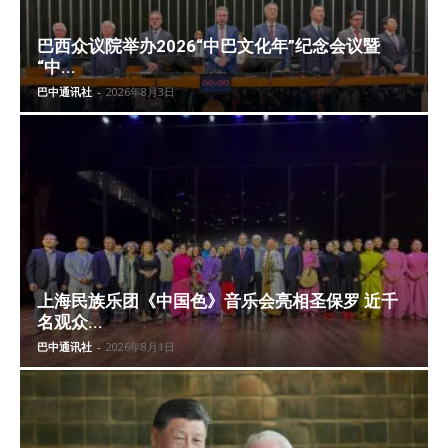
巴西众议院举办2026“中巴文化年”纪念会议暨
“中...
巴中通讯社
-
2026年8月3日
上海民族乐团《中国色》音乐会亮相圣保罗 近千
名观众...
巴中通讯社
-
2026年8月1日