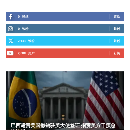
0
粉丝
喜欢
0
铁粉
铁粉
2,133
铁粉
铁粉
2,688
用户
订阅
巴西谴责美国撤销驻美大使签证 指责美方干预总