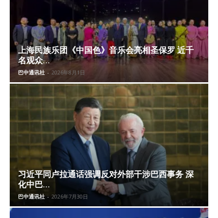
上海民族乐团《中国色》音乐会亮相圣保罗 近千
名观众...
巴中通讯社
-
2026年8月1日
习近平同卢拉通话强调反对外部干涉巴西事务 深
化中巴...
巴中通讯社
-
2026年7月30日