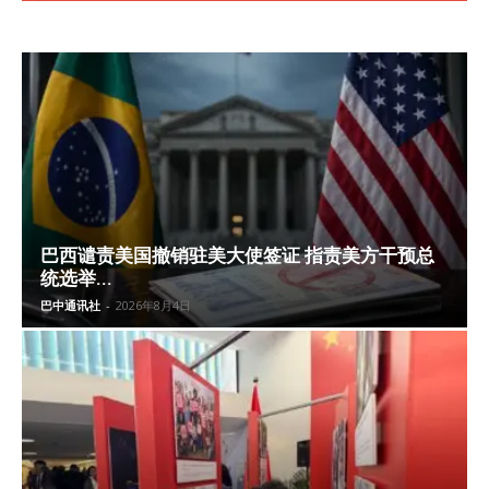
巴西谴责美国撤销驻美大使签证 指责美方干预总
统选举...
巴中通讯社
-
2026年8月4日