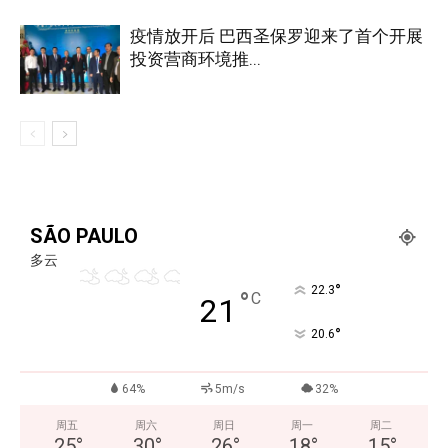
疫情放开后 巴西圣保罗迎来了首个开展
投资营商环境推...
SÃO PAULO
多云
°
22.3
°
C
21
°
20.6
64%
5m/s
32%
周五
周六
周日
周一
周二
25
°
30
°
26
°
18
°
15
°