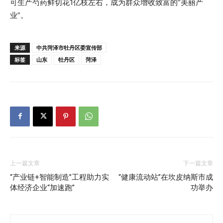
可生产芍药鲜切花1亿枝左右，成为群众增收致富的“美丽产
业”。
来源
中共菏泽市牡丹区委宣传部
标签
山东
牡丹区
菏泽
上一篇文章
下一篇文章
“产业链+智能制造”工程助力实
“健康流动站”在坎皮纳斯市成
体经济企业“加速跑”
功举办