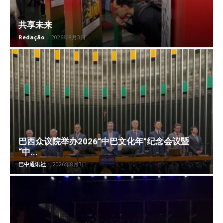
共享未来
Redação
-
2026年8月3日
巴西众议院举办2026“中巴文化年”纪念会议暨
“中...
巴中通讯社
-
2026年8月3日