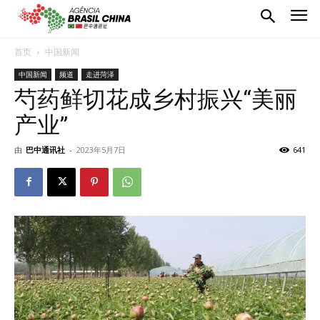
首页
中国新闻
中国新闻
频道
走进菏泽
芍药鲜切花成乡村振兴“美丽
产业”
由
巴中通讯社
-
2023年5月7日
641