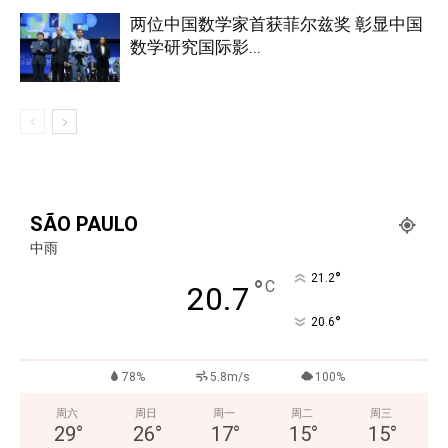
两位中国数学家首获菲尔兹奖 彰显中国
数学研究国际影...
SÃO PAULO
中雨
°
21.2
°
C
20.7
°
20.6
78%
5.8m/s
100%
周六
周日
周一
周二
周三
29
°
26
°
17
°
15
°
15
°