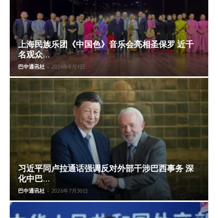
上海民族乐团《中国色》音乐会亮相圣保罗 近千
名观众...
巴中通讯社
-
2026年8月1日
习近平同卢拉通话强调反对外部干涉巴西事务 深
化中巴...
巴中通讯社
-
2026年7月30日