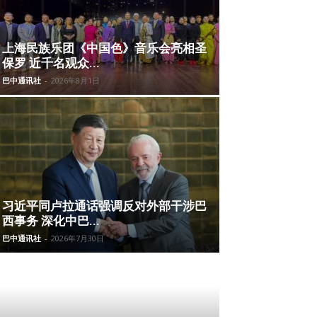
上海民族乐团《中国色》音乐会亮相圣
保罗 近千名观众...
巴中通讯社
-
2026年8月1日
习近平同卢拉通话强调反对外部干涉巴
西事务 深化中巴...
巴中通讯社
-
2026年7月30日