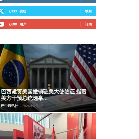
2,133
铁粉
铁粉
2,688
用户
订阅
巴西谴责美国撤销驻美大使签证 指责
美方干预总统选举...
巴中通讯社
-
2026年8月4日