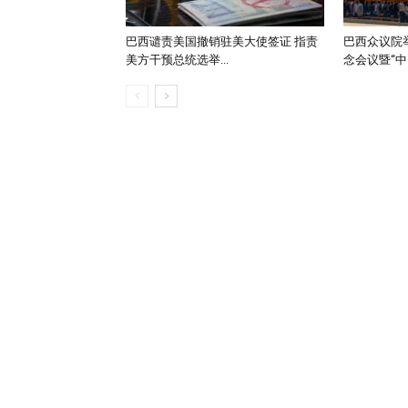
巴西谴责美国撤销驻美大使签证 指责
巴西众议院举
美方干预总统选举...
念会议暨“中..