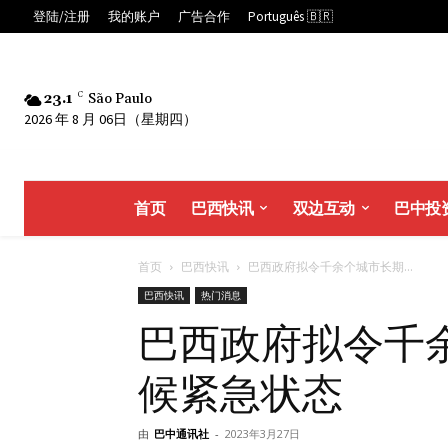
登陆/注册
我的账户
广告合作
Português 🇧🇷
23.1
C
São Paulo
2026 年 8 月 06日（星期四）
首页
巴西快讯
双边互动
巴中投
首页
巴西快讯
巴西政府拟令千余个城市长期...
巴西快讯
热门消息
巴西政府拟令千
候紧急状态
由
巴中通讯社
-
2023年3月27日