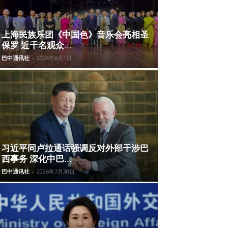
上海民族乐团《中国色》音乐会亮相圣
保罗 近千名观众...
巴中通讯社
-
2026年8月1日
习近平同卢拉通话强调反对外部干涉巴
西事务 深化中巴...
巴中通讯社
-
2026年7月30日