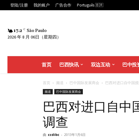
登陆/注册
我的账户
广告合作
Português 🇧🇷
17.2
C
São Paulo
2026 年 8 月 06日（星期四）
首页
巴西快讯
双边互动
巴中投
首页
频道
巴中国际发展商会
巴西对进口自中国搅拌
频道
巴中国际发展商会
巴西对进口自中
调查
由
ccdibc
-
2013年1月6日