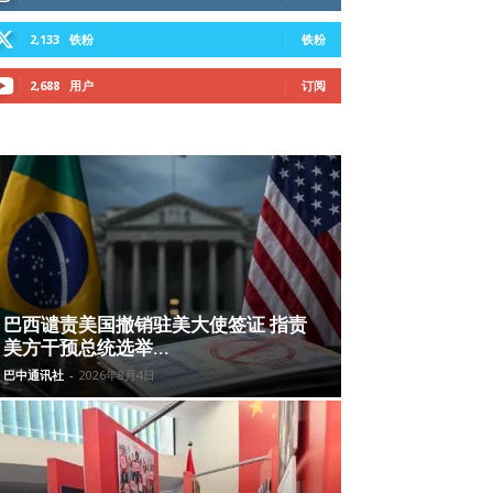
2,133
铁粉
铁粉
2,688
用户
订阅
巴西谴责美国撤销驻美大使签证 指责
美方干预总统选举...
巴中通讯社
-
2026年8月4日