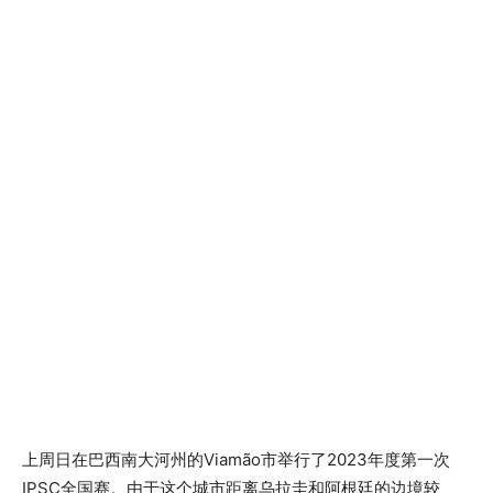
上周日在巴西南大河州的Viamão市举行了2023年度第一次
IPSC全国赛。由于这个城市距离乌拉圭和阿根廷的边境较