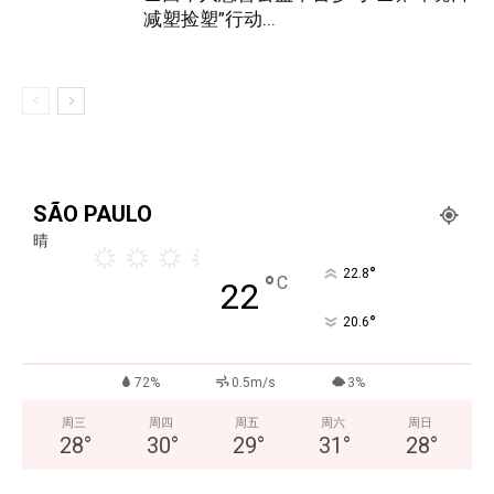
减塑捡塑”行动...
SÃO PAULO
晴
°
22.8
°
C
22
°
20.6
72%
0.5m/s
3%
周三
周四
周五
周六
周日
28
°
30
°
29
°
31
°
28
°