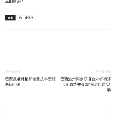
立的目的！
来源
巴中通讯社
上一篇文章
下一篇文章
巴西批准种植和销售抗旱型转
巴西温州同乡联谊会朱轩初拜
基因小麦
会副总统并参加“前进巴西”活
动