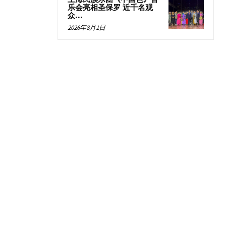
乐会亮相圣保罗 近千名观
众...
2026年8月1日