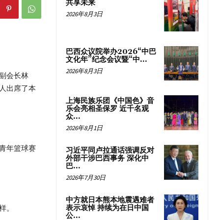
共享未来
2026年8月3日
巴西众议院举办2026“中巴
文化年”纪念会议暨“中...
2026年8月3日
副会长林
人出席了本
上海民族乐团《中国色》音
乐会亮相圣保罗 近千名观
众...
2026年8月1日
青年篮球赛
习近平同卢拉通话强调反对
外部干涉巴西事务 深化中
巴...
2026年7月30日
中方就日本熊本地震遇难者
样。
表示哀悼 持续为在日中国
公...