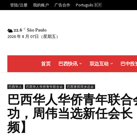
登陆/注册
我的账户
广告合作
Português 🇧🇷
22.6
C
São Paulo
2026 年 8 月 07日（星期五）
首页
巴西快讯
双边互动
巴中投
巴西华人
巴西华人华侨青年联合会
巴西青田同乡总会
巴西华人华侨青年联合
功，周伟当选新任会长
频】