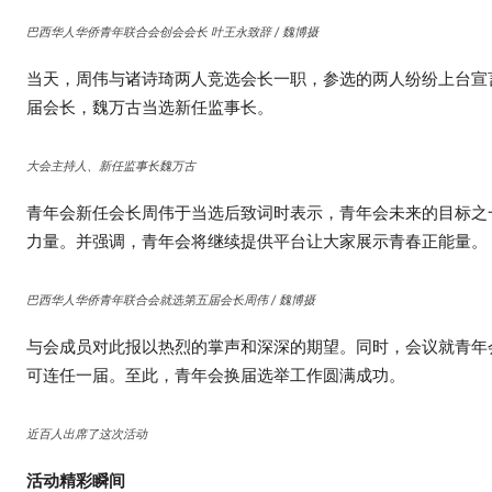
巴西华人华侨青年联合会创会会长 叶王永致辞 / 魏博摄
当天，周伟与诸诗琦两人竞选会长一职，参选的两人纷纷上台宣
届会长，魏万古当选新任监事长。
大会主持人、新任监事长魏万古
青年会新任会长周伟于当选后致词时表示，青年会未来的目标之
力量。并强调，青年会将继续提供平台让大家展示青春正能量。
巴西华人华侨青年联合会就选第五届会长周伟 / 魏博摄
与会成员对此报以热烈的掌声和深深的期望。同时，会议就青年
可连任一届。至此，青年会换届选举工作圆满成功。
近百人出席了这次活动
活动精彩瞬间