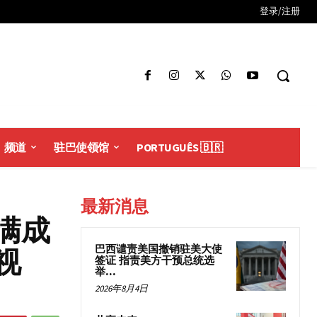
登录/注册
频道
驻巴使领馆
PORTUGUÊS 🇧🇷
最新消息
满成
巴西谴责美国撤销驻美大使
视
签证 指责美方干预总统选
举...
2026年8月4日