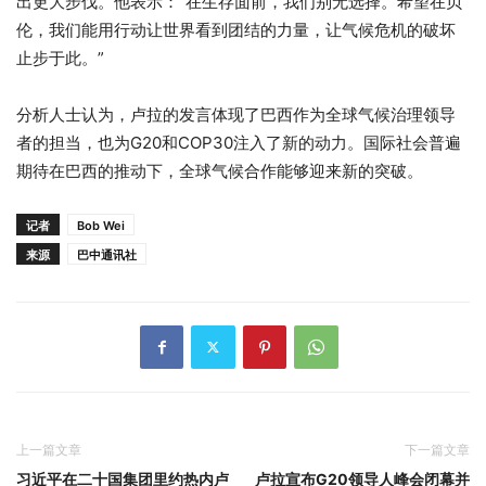
出更大步伐。他表示：“在生存面前，我们别无选择。希望在贝
伦，我们能用行动让世界看到团结的力量，让气候危机的破坏
止步于此。”
分析人士认为，卢拉的发言体现了巴西作为全球气候治理领导
者的担当，也为G20和COP30注入了新的动力。国际社会普遍
期待在巴西的推动下，全球气候合作能够迎来新的突破。
记者
Bob Wei
来源
巴中通讯社
上一篇文章
下一篇文章
习近平在二十国集团里约热内卢
卢拉宣布G20领导人峰会闭幕并