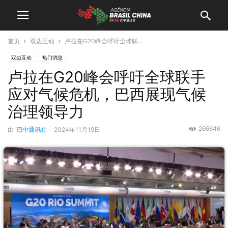
首页
双边互动
卢拉在G20峰会呼吁全球联...
双边互动
热门消息
卢拉在G20峰会呼吁全球联手
应对气候危机，巴西展现气候
治理领导力
266646
由
巴中通讯社
-
2024年11月19日