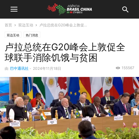
首页
双边互动
卢拉总统在G20峰会上敦促...
双边互动
热门消息
卢拉总统在G20峰会上敦促全
球联手消除饥饿与贫困
155567
由
巴中通讯社
-
2024年11月18日