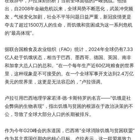
在致辞中，卢拉深刻剖析了当前全球面临的严峻挑战。他指
出，自2008年金融危机以来，全球局势不断恶化，武装冲突频
发，气候变化加剧，社会不平等问题日益严重，新冠疫情更是
夺去了超过1500万人的生命，而饥饿和贫困成为这一系列危机
的“最高体现”。
据联合国粮食及农业组织（FAO）统计，2024年全球仍有7.33
亿人处于饥饿状态，相当于巴西、墨西哥、德国、英国、南非
和加拿大总人口的总和。“在一个每年生产近60亿吨粮食的世界
里，这种现象是不可接受的。在一个全球军事开支达到2.4万亿
美元的世界里，这更是无法容忍的，”卢拉强调。
卢拉引用巴西地理学家若泽·德·卡斯特罗的名言——“饥饿是社
会弊病的生物表现”，指出饥饿与贫困的根源在于政治决策的不
公，导致了全球大部分人口的长期被排斥。
作为今年G20峰会的东道国，巴西将“全球消除饥饿与贫困联盟”
作为其主席国任期内的核心目标。卢拉表示，这一联盟将致力