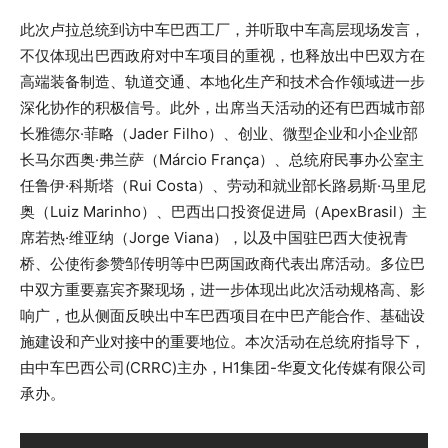
此次卢拉总统到访中车巴西工厂，并听取中车高层现场发言，
不仅体现出巴西政府对中车项目的重视，也释放出中巴双方在
高端装备制造、轨道交通、本地化生产和技术合作领域进一步
深化协作的积极信号。此外，出席当天活动的还有巴西城市部
长雅德尔·菲略（Jader Filho）、创业、微型企业和小企业部
长马尔西奥·弗兰萨（Márcio França）、总统府民事办公室主
任鲁伊·科斯塔（Rui Costa）、劳动和就业部长路易斯·马里尼
奥（Luiz Marinho）、巴西出口投资促进局（ApexBrasil）主
席若热·维亚纳（Jorge Viana），以及中国驻巴西大使祝青
桥、公使衔参赞邹传明等中巴两国政商代表出席活动。多位巴
中双方重要嘉宾齐聚现场，进一步体现出此次活动规格高、影
响广，也从侧面反映出中车巴西项目在中巴产能合作、基础设
施建设和产业对接中的重要地位。本次活动在总统府指导下，
由中车巴西公司(CRRC)主办，H1集团-华夏文化传媒有限公司
承办。