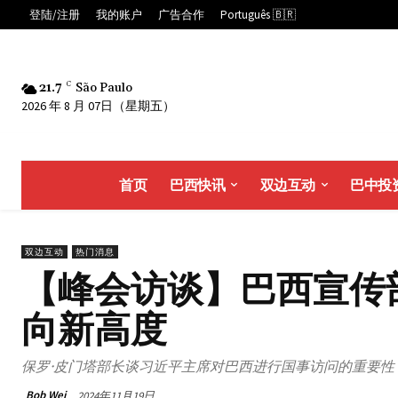
登陆/注册
我的账户
广告合作
Português 🇧🇷
21.7
C
São Paulo
2026 年 8 月 07日（星期五）
首页
巴西快讯
双边互动
巴中投
双边互动
热门消息
【峰会访谈】巴西宣传
向新高度
保罗·皮门塔部长谈习近平主席对巴西进行国事访问的重要性
Bob Wei
2024年11月19日