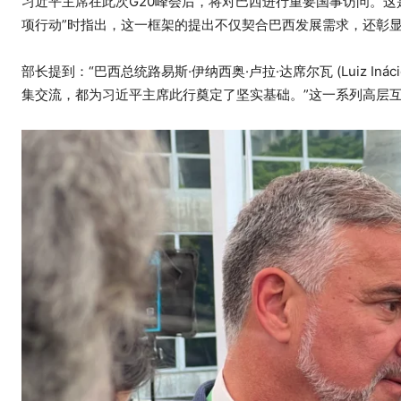
习近平主席在此次G20峰会后，将对巴西进行重要国事访问。这
项行动”时指出，这一框架的提出不仅契合巴西发展需求，还彰
部长提到：“巴西总统路易斯·伊纳西奥·卢拉·达席尔瓦 (Luiz Ináci
集交流，都为习近平主席此行奠定了坚实基础。”这一系列高层