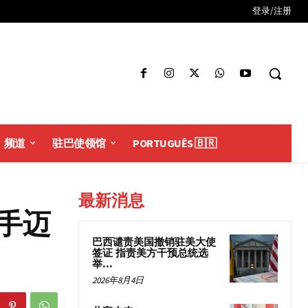
登录/注册
频道
驻巴使领馆
PORTUGUÊS 🇧🇷
最新消息
手迈
巴西谴责美国撤销驻美大使
签证 指责美方干预总统选
举...
2026年8月4日