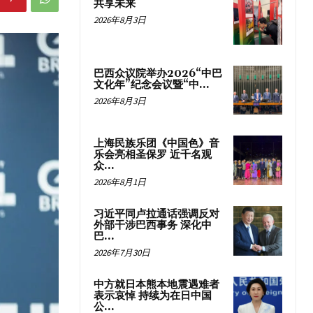
共享未来
2026年8月3日
巴西众议院举办2026“中巴
文化年”纪念会议暨“中...
2026年8月3日
上海民族乐团《中国色》音
乐会亮相圣保罗 近千名观
众...
2026年8月1日
习近平同卢拉通话强调反对
外部干涉巴西事务 深化中
巴...
2026年7月30日
中方就日本熊本地震遇难者
表示哀悼 持续为在日中国
公...