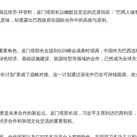
国总统乔·拜登时，皮门塔部长以幽默且坚定的态度回应：“巴西人做
侃意味，却透露出巴西政府在国际合作中的高效与原则。
重要角色。皮门塔部长在提到G20峰会成果时强调，中国作为巴西连
绿色经济、基础设施建设、能源转型等领域的合作，已然成为全球关
增长计划”形成了战略对接。这一计划通过深化中巴在可持续能源、农
，更是未来合作的新起点。皮门塔部长说，习近平主席到访巴西利亚
经济合作和加强文化交流的重要契机。
国、金砖国家以及G20等多边平台上紧密协作，共同捍卫多边主义和