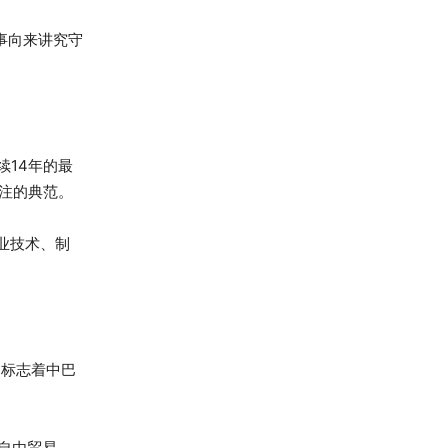
事向来讲究守
续14年的最
注的典范。
业技术、制
，标志着中巴
自由贸易。