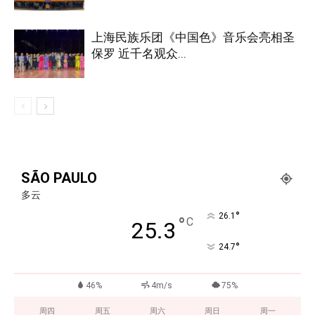
上海民族乐团《中国色》音乐会亮相圣
保罗 近千名观众...
SÃO PAULO
多云
°
26.1
°
C
25.3
°
24.7
46%
4m/s
75%
周四
周五
周六
周日
周一