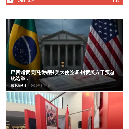
2,688
用户
订阅
巴西谴责美国撤销驻美大使签证 指责美方干预总
统选举...
巴中通讯社
-
2026年8月4日