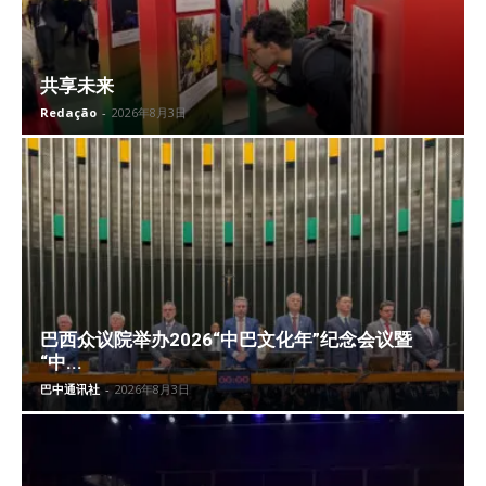
共享未来
Redação
-
2026年8月3日
巴西众议院举办2026“中巴文化年”纪念会议暨
“中...
巴中通讯社
-
2026年8月3日