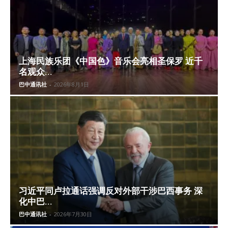
上海民族乐团《中国色》音乐会亮相圣保罗 近千
名观众...
巴中通讯社
-
2026年8月1日
习近平同卢拉通话强调反对外部干涉巴西事务 深
化中巴...
巴中通讯社
-
2026年7月30日