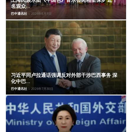
上海民族乐团《中国色》音乐会亮相圣保罗 近千
名观众...
巴中通讯社
-
2026年8月1日
习近平同卢拉通话强调反对外部干涉巴西事务 深
化中巴...
巴中通讯社
-
2026年7月30日