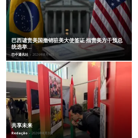
巴西谴责美国撤销驻美大使签证 指责美方干预总
统选举...
巴中通讯社
-
2026年8月4日
共享未来
Redação
-
2026年8月3日