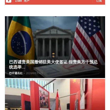
2,688
用户
订阅
巴西谴责美国撤销驻美大使签证 指责美方干预总
统选举...
巴中通讯社
-
2026年8月4日