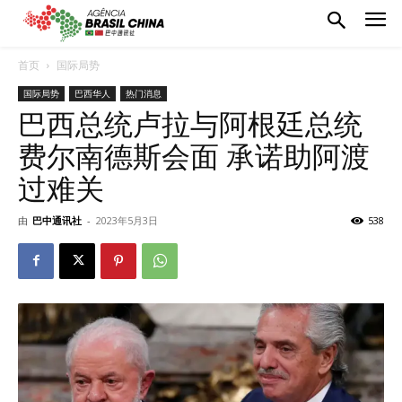
首页
国际局势
国际局势
巴西华人
热门消息
巴西总统卢拉与阿根廷总统
费尔南德斯会面 承诺助阿渡
过难关
由
巴中通讯社
-
2023年5月3日
538