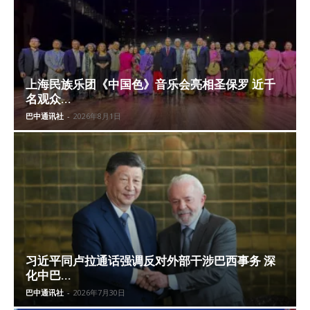
上海民族乐团《中国色》音乐会亮相圣保罗 近千
名观众...
巴中通讯社
-
2026年8月1日
习近平同卢拉通话强调反对外部干涉巴西事务 深
化中巴...
巴中通讯社
-
2026年7月30日