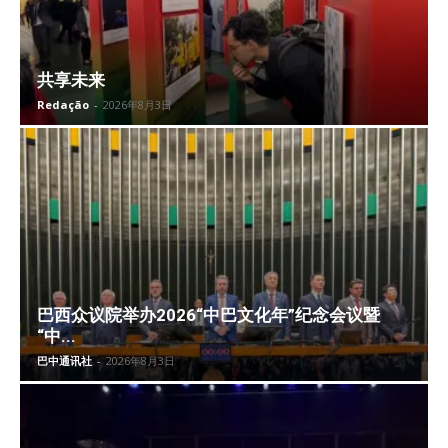
共享未来
Redação
-
2026年8月3日
巴西众议院举办2026“中巴文化年”纪念会议暨
“中...
巴中通讯社
-
2026年8月3日