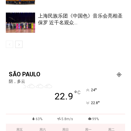
上海民族乐团《中国色》音乐会亮相圣
保罗 近千名观众...
SÃO PAULO
阴，多云
°
24
°
C
22.9
°
22.8
63%
5.8m/s
99%
周五
周六
周日
周一
周二