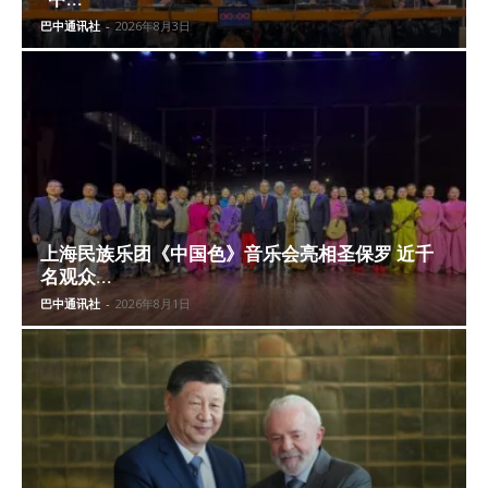
巴中通讯社
-
2026年8月3日
上海民族乐团《中国色》音乐会亮相圣保罗 近千
名观众...
巴中通讯社
-
2026年8月1日