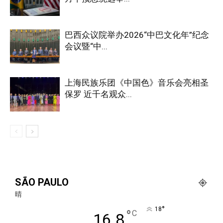
巴西众议院举办2026“中巴文化年”纪念
会议暨“中...
上海民族乐团《中国色》音乐会亮相圣
保罗 近千名观众...
SÃO PAULO
晴
°
18
°
C
16.8