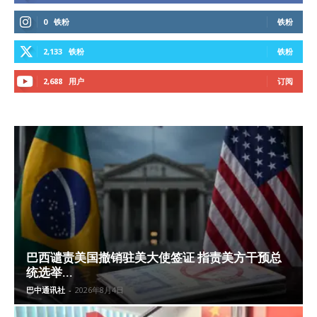
0
铁粉
铁粉
2,133
铁粉
铁粉
2,688
用户
订阅
巴西谴责美国撤销驻美大使签证 指责美方干预总
统选举...
巴中通讯社
-
2026年8月4日