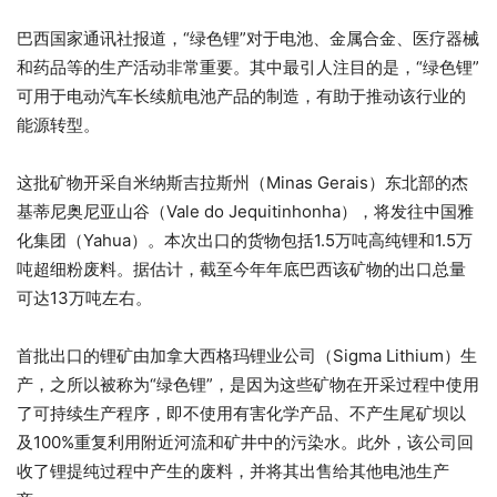
巴西国家通讯社报道，“绿色锂”对于电池、金属合金、医疗器械
和药品等的生产活动非常重要。其中最引人注目的是，“绿色锂”
可用于电动汽车长续航电池产品的制造，有助于推动该行业的
能源转型。
这批矿物开采自米纳斯吉拉斯州（Minas Gerais）东北部的杰
基蒂尼奥尼亚山谷（Vale do Jequitinhonha），将发往中国雅
化集团（Yahua）。本次出口的货物包括1.5万吨高纯锂和1.5万
吨超细粉废料。据估计，截至今年年底巴西该矿物的出口总量
可达13万吨左右。
首批出口的锂矿由加拿大西格玛锂业公司（Sigma Lithium）生
产，之所以被称为“绿色锂”，是因为这些矿物在开采过程中使用
了可持续生产程序，即不使用有害化学产品、不产生尾矿坝以
及100%重复利用附近河流和矿井中的污染水。此外，该公司回
收了锂提纯过程中产生的废料，并将其出售给其他电池生产