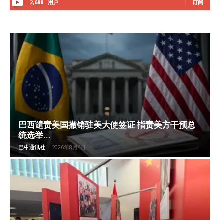
2,688
用户
订阅
巴西谴责美国撤销驻美大使签证 指责美方干预总
统选举...
巴中通讯社
-
2026年8月4日