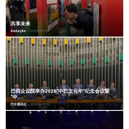
共享未来
Redação
-
2026年8月3日
巴西众议院举办2026“中巴文化年”纪念会议暨
“中...
巴中通讯社
-
2026年8月3日