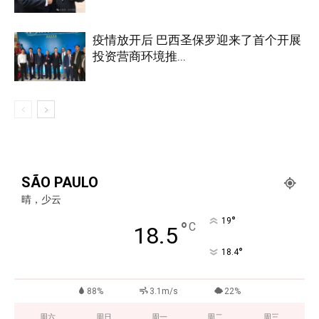
疫情放开后 巴西圣保罗迎来了首个开展
投资营商环境推...
SÃO PAULO
晴，少云
°
19
°
C
18.5
°
18.4
88%
3.1m/s
22%
周六
周日
周一
周二
周三