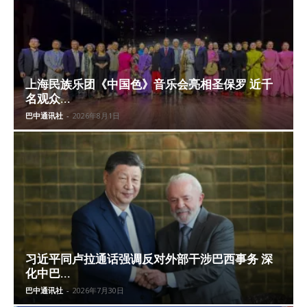
上海民族乐团《中国色》音乐会亮相圣保罗 近千
名观众...
巴中通讯社
-
2026年8月1日
习近平同卢拉通话强调反对外部干涉巴西事务 深
化中巴...
巴中通讯社
-
2026年7月30日