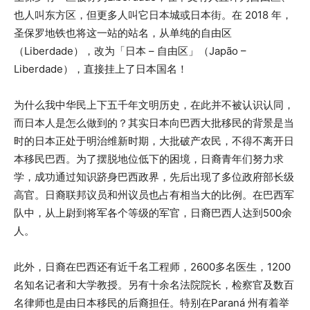
也人叫东方区，但更多人叫它日本城或日本街。在 2018 年，
圣保罗地铁也将这一站的站名，从单纯的自由区
（Liberdade），改为「日本 – 自由区」（Japão –
Liberdade），直接挂上了日本国名！
为什么我中华民上下五千年文明历史，在此并不被认识认同，
而日本人是怎么做到的？其实日本向巴西大批移民的背景是当
时的日本正处于明治维新时期，大批破产农民，不得不离开日
本移民巴西。为了摆脱地位低下的困境，日裔青年们努力求
学，成功通过知识跻身巴西政界，先后出现了多位政府部长级
高官。日裔联邦议员和州议员也占有相当大的比例。在巴西军
队中，从上尉到将军各个等级的军官，日裔巴西人达到500余
人。
此外，日裔在巴西还有近千名工程师，2600多名医生，1200
名知名记者和大学教授。另有十余名法院院长，检察官及数百
名律师也是由日本移民的后裔担任。特别在Paraná 州有着举