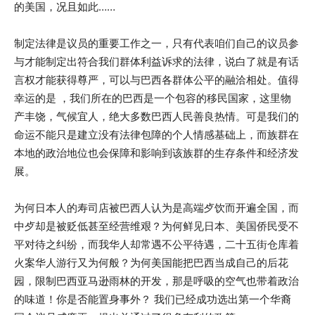
的美国，况且如此……
制定法律是议员的重要工作之一，只有代表咱们自己的议员参
与才能制定出符合我们群体利益诉求的法律，说白了就是有话
言权才能获得尊严，可以与巴西各群体公平的融洽相处。值得
幸运的是 ，我们所在的巴西是一个包容的移民国家，这里物
产丰饶，气候宜人，绝大多数巴西人民善良热情。可是我们的
命运不能只是建立没有法律包障的个人情感基础上，而族群在
本地的政治地位也会保障和影响到该族群的生存条件和经济发
展。
为何日本人的寿司店被巴西人认为是高端歺饮而开遍全国，而
中歺却是被贬低甚至经营维艰？为何鲜见日本、美国侨民受不
平对待之纠纷，而我华人却常遇不公平待遇，二十五街仓库着
火案华人游行又为何般？为何美国能把巴西当成自己的后花
园，限制巴西亚马逊雨林的开发，那是呼吸的空气也带着政治
的味道！你是否能置身事外？ 我们已经成功选出第一个华裔