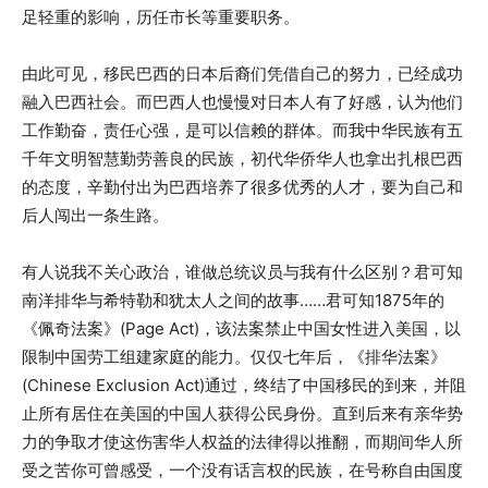
足轻重的影响，历任市长等重要职务。
由此可见，移民巴西的日本后裔们凭借自己的努力，已经成功
融入巴西社会。而巴西人也慢慢对日本人有了好感，认为他们
工作勤奋，责任心强，是可以信赖的群体。而我中华民族有五
千年文明智慧勤劳善良的民族，初代华侨华人也拿出扎根巴西
的态度，辛勤付出为巴西培养了很多优秀的人才，要为自己和
后人闯出一条生路。
有人说我不关心政治，谁做总统议员与我有什么区别？君可知
南洋排华与希特勒和犹太人之间的故事……君可知1875年的
《佩奇法案》(Page Act)，该法案禁止中国女性进入美国，以
限制中国劳工组建家庭的能力。仅仅七年后，《排华法案》
(Chinese Exclusion Act)通过，终结了中国移民的到来，并阻
止所有居住在美国的中国人获得公民身份。直到后来有亲华势
力的争取才使这伤害华人权益的法律得以推翻，而期间华人所
受之苦你可曾感受，一个没有话言权的民族，在号称自由国度