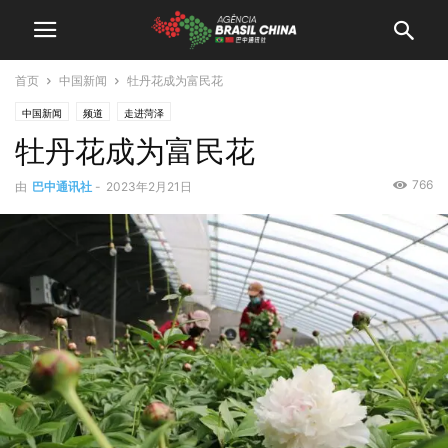
首页
中国新闻
牡丹花成为富民花
中国新闻
频道
走进菏泽
牡丹花成为富民花
766
由
巴中通讯社
-
2023年2月21日