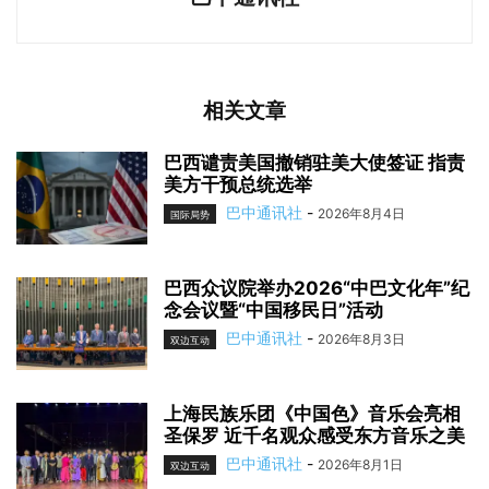
相关文章
巴西谴责美国撤销驻美大使签证 指责
美方干预总统选举
巴中通讯社
-
2026年8月4日
国际局势
巴西众议院举办2026“中巴文化年”纪
念会议暨“中国移民日”活动
巴中通讯社
-
2026年8月3日
双边互动
上海民族乐团《中国色》音乐会亮相
圣保罗 近千名观众感受东方音乐之美
巴中通讯社
-
2026年8月1日
双边互动