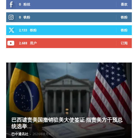
0
粉丝
喜欢
0
铁粉
铁粉
2,133
铁粉
铁粉
2,688
用户
订阅
巴西谴责美国撤销驻美大使签证 指责美方干预总
统选举...
巴中通讯社
-
2026年8月4日