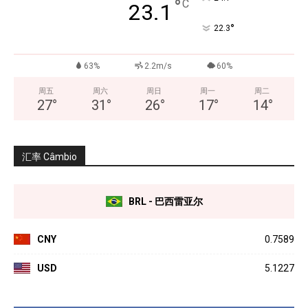
°
C
23.1
°
22.3
63%
2.2m/s
60%
周五
周六
周日
周一
周二
27
°
31
°
26
°
17
°
14
°
汇率 Câmbio
BRL - 巴西雷亚尔
CNY
0.7589
USD
5.1227