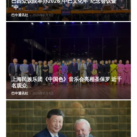
巴西众议院举办2026“中巴文化年”纪念会议暨
“中...
巴中通讯社
-
2026年8月3日
上海民族乐团《中国色》音乐会亮相圣保罗 近千
名观众...
巴中通讯社
-
2026年8月1日