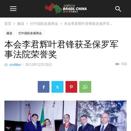
首页
频道
巴中国际发展商会
本会李君辉叶君锋获圣保罗军...
频道
巴中国际发展商会
本会李君辉叶君锋获圣保罗军
事法院荣誉奖
159
由
ccdibc
-
2012年12月25日