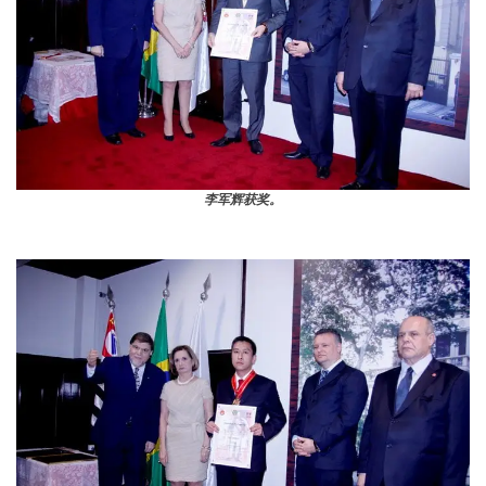
李军辉获奖。