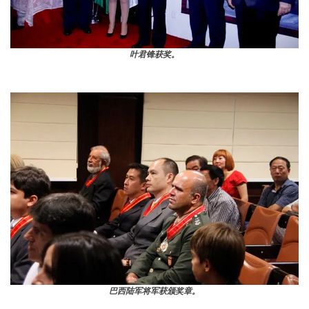
叶君锋获奖。
巴西陆军将军获颁奖章。