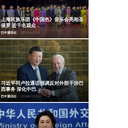
上海民族乐团《中国色》音乐会亮相圣
保罗 近千名观众...
巴中通讯社
-
2026年8月1日
习近平同卢拉通话强调反对外部干涉巴
西事务 深化中巴...
巴中通讯社
-
2026年7月30日