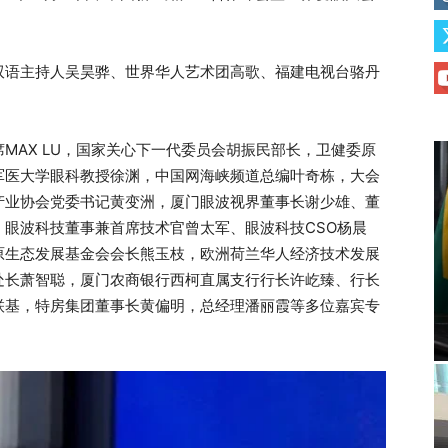
双语主持人吴昊骅、世界华人艺术团高歌、福建电视台骆丹
MAX LU，国家关心下一代委员会胡振民部长，卫健委原
军医大学眼科教授徐渊，中国网海峡频道总编叶奇栋，大会
产业协会党委书记黄变洲，厦门眼波视界董事长谢少雄、董
眼波科技董事兼首席技术官曾太军、眼波科技CSO杨晨
原生态发展基金会会长熊玉枝，欧洲荷兰华人经济技术发展
处长萧智聪，厦门农商银行西柯直属支行行长许屹臻、行长
联基，特房集团董事长黄偏明，总经理潘丽霞等多位嘉宾专