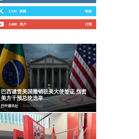
2,133
铁粉
铁粉
2,688
用户
订阅
巴西谴责美国撤销驻美大使签证 指责
美方干预总统选举...
巴中通讯社
-
2026年8月4日