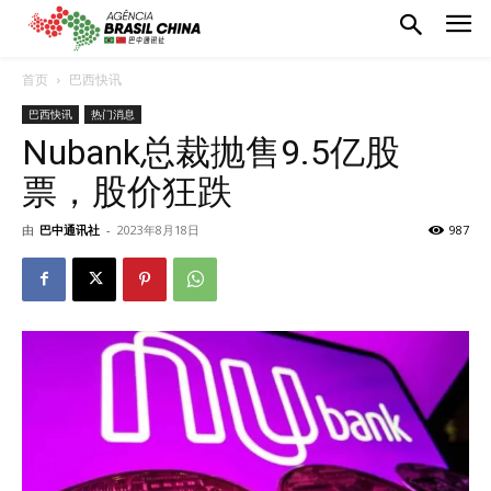
首页
巴西快讯
巴西快讯
热门消息
Nubank总裁抛售9.5亿股
票，股价狂跌
由
巴中通讯社
-
2023年8月18日
987