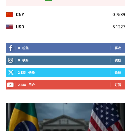
CNY
0.7589
USD
5.1227
0
粉丝
喜欢
0
铁粉
铁粉
2,133
铁粉
铁粉
2,688
用户
订阅