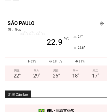
SÃO PAULO
阴，多云
°
24
°
C
22.9
°
22.8
63%
5.8m/s
99%
周五
周六
周日
周一
周二
22
°
29
°
26
°
18
°
17
°
汇率 Câmbio
BRL - 巴西雷亚尔