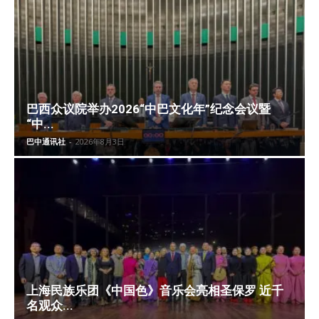
巴西众议院举办2026“中巴文化年”纪念会议暨
“中...
巴中通讯社
-
2026年8月3日
上海民族乐团《中国色》音乐会亮相圣保罗 近千
名观众...