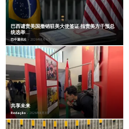
巴西谴责美国撤销驻美大使签证 指责美方干预总
统选举...
巴中通讯社
-
2026年8月4日
共享未来
Redação
-
2026年8月3日