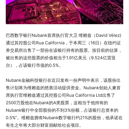
巴西数字银行Nubank首席执行官大卫 维赖兹（David Vélez)
通过其控股公司Rua California，于本周三（16日）在纽约证
券交易所出售了一部份在该银行持有的股票。按目前的估算，
被出售的这些股票的价值相当于1.91亿美元（9.524亿雷亚
尔），占该银行市值的0.5%。
Nubank金融科技银行在近日发布一份声明中表示，该股份出
售计划将为维赖兹的慈善活动提供资金。Nubank创始人兼首
席执行官维赖兹通过其控股公司Rua California Ltd出售了
2500万股他在Nubank的A类股票，这相当于他持有的
Nubank银行中全部股份的不到3%份额，占该银行总资本的
0.5%”。维赖兹拥有Nubank数字银行约21%的股份，他承诺在
有生之年将大部分财富捐献给社会项目。