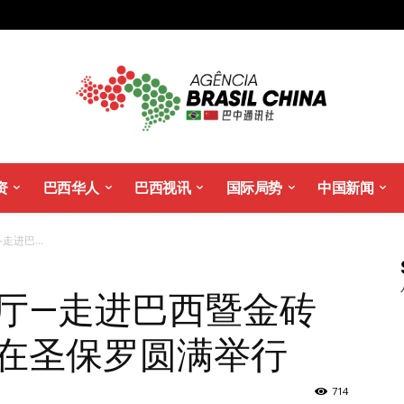
资
巴西华人
巴西视讯
国际局势
中国新闻
进巴...
客厅—走进巴⻄暨金砖
”在圣保罗圆满举行
714