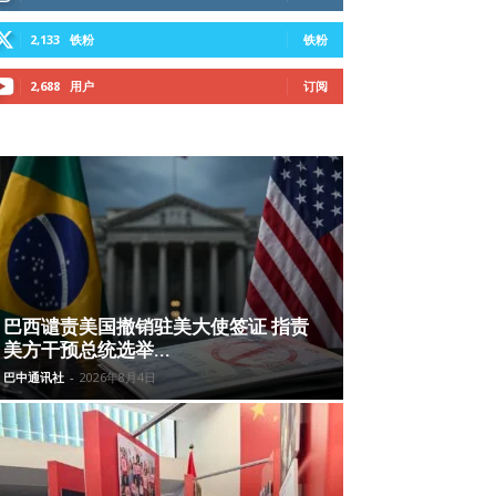
2,133
铁粉
铁粉
2,688
用户
订阅
巴西谴责美国撤销驻美大使签证 指责
美方干预总统选举...
巴中通讯社
-
2026年8月4日