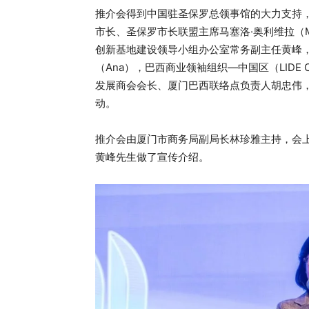
推介会得到中国驻圣保罗总领事馆的大力支持
市长、圣保罗市长联盟主席马塞洛·奥利维拉（Mar
创新基地建设领导小组办公室常务副主任⻩峰，圣保
（Ana），巴西商业领袖组织—中国区（LIDE Ch
发展商会会⻓、厦门巴⻄联络点负责人胡忠伟
动。
推介会由厦门市商务局副局长林珍雅主持，会
黄峰先生做了宣传介绍。