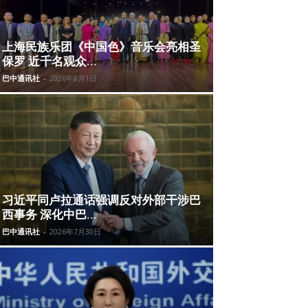
上海民族乐团《中国色》音乐会亮相圣
保罗 近千名观众...
巴中通讯社
-
2026年8月1日
习近平同卢拉通话强调反对外部干涉巴
西事务 深化中巴...
巴中通讯社
-
2026年7月30日