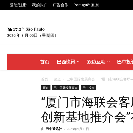
登陆/注册
我的账户
广告合作
Português 🇧🇷
17.2
C
São Paulo
2026 年 8 月 06日（星期四）
首页
巴西快讯
双边互动
巴中投
首页
频道
巴中国际发展商会
“厦⻔市海联会客厅—走
频道
巴中国际发展商会
巴中投资
“厦⻔市海联会
创新基地推介会
由
巴中通讯社
-
2023年5月11日