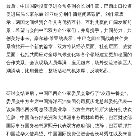
最后，中国国际投资促进会常务副会长刘作章，巴西出口投资
促进局局长豪尔赫·维亚纳分别作简短闭幕致辞。刘作章表
示，两国之间经贸合作具有优势互补、互利共赢的广阔发展前
景，希望与会的中巴双方企业家们，并肩携手，共同努力，共
创美好未来。豪尔赫·维亚纳表示，中巴之间全面战略伙伴关
系将掀开一个新的篇章，双方将从经济层面、社会层面、减贫
层面，包括共同应对全球气候变化等各个领域建立更加稳固的
合作关系。会议现场人员爆满，座无虚席，场外交流洽谈区人
潮涌动，比肩叠迹，整场活动气氛浓厚，反响热烈。
研讨会结束后，中国巴西企业家委员会举行了“友谊午餐会”。
委员会中方主席中国海洋石油集团公司夏庆龙总裁委托代表—
该集团巴西公司总经理黄业华，巴方主席内维斯大使分别致欢
迎辞；中国商务部美洲和大洋洲事务司林峰司长，巴西财政部
国际事务国务秘书罗熙丹代表双方政府部门致辞；巴西联邦共
和国驻华大使高望、中国国际投资促进会会长马秀红以及来自