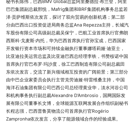
秘书长陈伟，巴西BMV Global总监阿里桑德拉·布兰登，阿里
巴巴集团副总裁邢悦，Mafrig集团和BRF集团机构事务总监若
泽·贡萨维斯依次发言，探讨了双向贸易的创新机遇；第二部
分由巴西出口投资促进局商务总监Ana Repezza主持，长城汽
车股份有限公司高级副总裁吴保宁，巴航工业首席执行官弗朗
西斯科·戈麦斯·内托，华为巴西首席执行官孙宝成，巴西国家
开发银行资本市场和可持续金融执行董事娜塔莉娅·迪亚士，
比亚迪拉美运营总监及比亚迪巴西总经理李铁，书赞桉诺中国
首席执行官巴布罗·玛沙度，徐工巴西制造有限公司副总裁田
东依次发言，交流了新兴领域相互投资的广阔前景；第三部分
由中巴企业家委员会执行主管克劳迪娅·特雷维桑主持，中国
海洋石油集团有限公司巴西公司总经理黄业华，淡水河谷公司
和机构事务执行副总裁Alexandre D’Ambrosio，国网国际发
展有限公司董事长文博，全球能源互联网发展合作组织副秘书
长程志强，巴西普鲁莫物流公司首席执行官Rogério
Zampronha依次发言，分享了能源领域合作的经验成果。