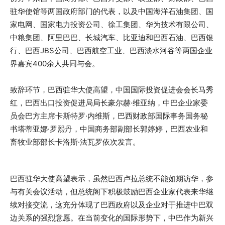
驻华使馆等两国政府部门的代表，以及中国海洋石油集团、国
家电网、国家电力投资公司、徐工集团、华为技术有限公司、
中粮集团、阿里巴巴、长城汽车、比亚迪和巴西石油、巴西银
行、巴西JBS公司、巴西航空工业、巴西淡水河谷等两国企业
界嘉宾400余人共同与会。
致辞环节，巴西驻华大使高望，中国国际投资促进会会长马秀
红，巴西出口投资促进局局长豪尔赫·维亚纳，中巴企业家委
员会巴方主席卡斯特罗·内维斯，巴西财政部国际事务国务秘
书塔蒂亚娜·罗熙丹，中国商务部副部长郭婷婷，巴西农业和
畜牧业部部长卡洛斯·法瓦罗依次发言。
巴西驻华大使高望表示，虽然巴西卢拉总统不能如期访华，参
与有关会议活动，但总统阁下积极鼓励巴西企业家代表来华继
续对接交流，这充分体现了巴西政府以及企业对于推进中巴双
边关系的强烈意愿。在当前变化的国际形势下，中巴作为新兴