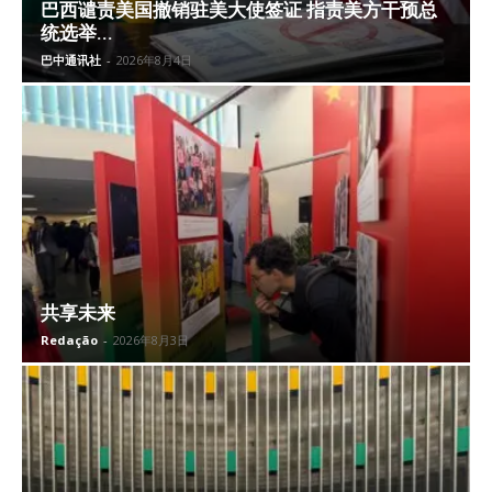
巴西谴责美国撤销驻美大使签证 指责美方干预总
统选举...
巴中通讯社
-
2026年8月4日
共享未来
Redação
-
2026年8月3日