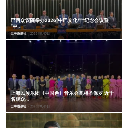
巴西众议院举办2026“中巴文化年”纪念会议暨
“中...
巴中通讯社
-
2026年8月3日
上海民族乐团《中国色》音乐会亮相圣保罗 近千
名观众...
巴中通讯社
-
2026年8月1日