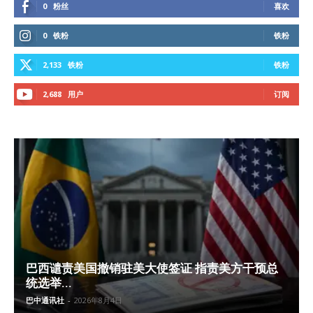
0
粉丝
喜欢
0
铁粉
铁粉
2,133
铁粉
铁粉
2,688
用户
订阅
巴西谴责美国撤销驻美大使签证 指责美方干预总
统选举...
巴中通讯社
-
2026年8月4日