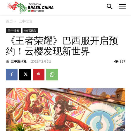
首页
巴中投资
巴中投资
热门消息
《王者荣耀》巴西服开启预
约！云樱发现新世界
由
巴中通讯社
-
2023年2月6日
837