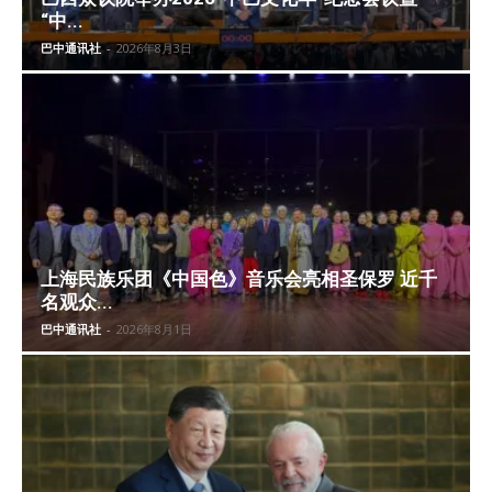
“中...
巴中通讯社
-
2026年8月3日
上海民族乐团《中国色》音乐会亮相圣保罗 近千
名观众...
巴中通讯社
-
2026年8月1日