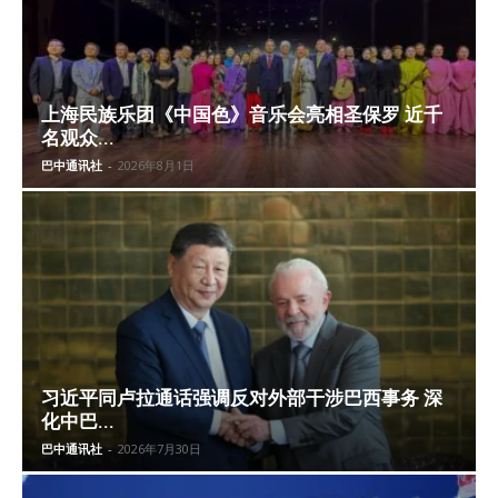
上海民族乐团《中国色》音乐会亮相圣保罗 近千
名观众...
巴中通讯社
-
2026年8月1日
习近平同卢拉通话强调反对外部干涉巴西事务 深
化中巴...
巴中通讯社
-
2026年7月30日