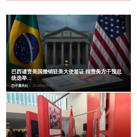
巴西谴责美国撤销驻美大使签证 指责美方干预总
统选举...
巴中通讯社
-
2026年8月4日