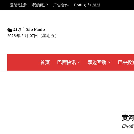
登陆/注册
我的账户
广告合作
Português 🇧🇷
21.7
C
São Paulo
2026 年 8 月 07日（星期五）
首页
巴西快讯
双边互动
巴中投
黄河
巴中通