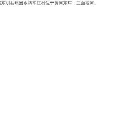
省东明县焦园乡斜辛庄村位于黄河东岸，三面被河...