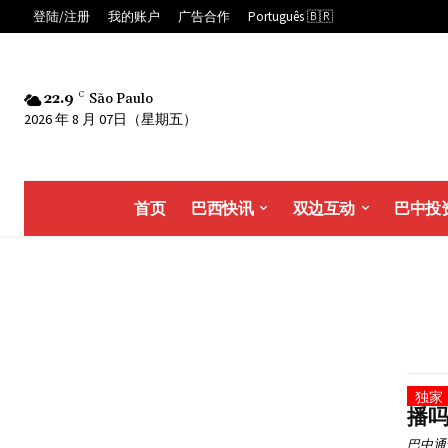
登陆/注册
我的账户
广告合作
Português 🇧🇷
22.9
C
São Paulo
2026 年 8 月 07日（星期五）
首页
巴西快讯
双边互动
巴中投
播
巴中通