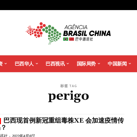
资
巴西华人
巴西视讯
国际局势
中国新闻
标签 TAG
perigo
巴西现首例新冠重组毒株XE 会加速疫情传
吗？
讯社
-
2022年4月8日