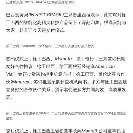
巴西投资局(
INVEST BRASIL
)主席普里西拉·梅宁
巴西投资局
(
INVEST BRASIL
)
主席普里西拉表示，此前就对徐
工巴西的智能化高精尖科技产品留下了深刻印象。很高兴能与
大家一起见证今天得交付仪式。
徐工巴西、
Mamuth
、徐工银行，三方签订长期友好合作协议
签约仪式上，徐工巴西、
Mamuth
、徐工银行，三方签订长期
友好合作协议；徐工巴西、徐工阿根廷经销商
American
Vial
，签订批量采购起重机意向书；徐工巴西、哥伦比亚合作
伙伴
Imerca
，签订批量采购起重机意向书。多方与徐工巴西建
立良好的合作伙伴关系，预示着促进多方共同高效、高质量发
展。
徐工巴西王岩松董事长向
Mamuth
公司董事长拉尔西奥交付巴西首台650吨全地面起
重机
交付仪式上，徐工巴西王岩松董事长向
Mamuth
公司董事长拉