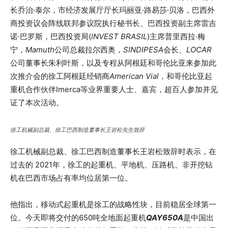
长乔治·泰尔，市经济发展厅厅长玛丽亚·路易莎·贝洛，巴西外
商投资议会阵线联邦参议院执行秘书长、巴西投资副主席雷吉
诺·巴罗斯，巴西投资局(
INVEST BRASIL
)主席普里西拉·梅
宁，
Mamuth
公司总裁拉尔西奥，
SINDIPESA
会长、
LOCAR
公司董事长朱利叶斯，以及专程从阿根廷和哥伦比亚来参加此
次推介会的徐工阿根廷经销商
American Vial
，和哥伦比亚起
重机合作伙伴Imerca等业界重要人士、嘉宾，超百人参加并见
证了本次活动。
徐工机械副总裁、徐工巴西制造董事长王岩松先生致辞
徐工机械副总裁、徐工巴西制造董事长王岩松致辞时表示，在
过去的 2021年，徐工的起重机、平地机、压路机、非开挖钻
机在巴西市场占有率均位居第一位。
他指出，移动式起重机是徐工的战略性块，目前稳居全球第一
位。今天即将交付的650吨全地面起重机
QAY650A
是中国出