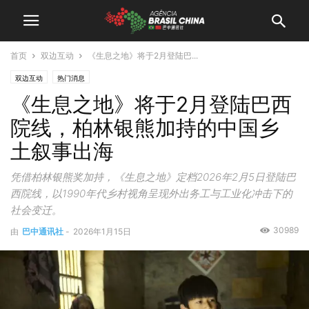
首页
双边互动
《生息之地》将于2月登陆巴...
双边互动
热门消息
《生息之地》将于2月登陆巴西
院线，柏林银熊加持的中国乡
土叙事出海
凭借柏林银熊奖加持，《生息之地》定档2026年2月5日登陆巴
西院线，以1990年代乡村视角呈现外出务工与工业化冲击下的
社会变迁。
30989
由
巴中通讯社
-
2026年1月15日