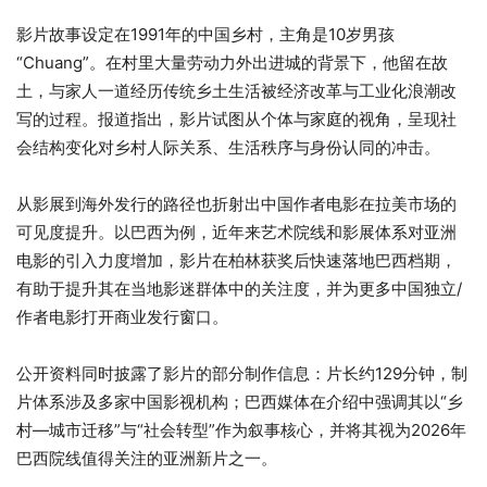
影片故事设定在1991年的中国乡村，主角是10岁男孩
“Chuang”。在村里大量劳动力外出进城的背景下，他留在故
土，与家人一道经历传统乡土生活被经济改革与工业化浪潮改
写的过程。报道指出，影片试图从个体与家庭的视角，呈现社
会结构变化对乡村人际关系、生活秩序与身份认同的冲击。
从影展到海外发行的路径也折射出中国作者电影在拉美市场的
可见度提升。以巴西为例，近年来艺术院线和影展体系对亚洲
电影的引入力度增加，影片在柏林获奖后快速落地巴西档期，
有助于提升其在当地影迷群体中的关注度，并为更多中国独立/
作者电影打开商业发行窗口。
公开资料同时披露了影片的部分制作信息：片长约129分钟，制
片体系涉及多家中国影视机构；巴西媒体在介绍中强调其以“乡
村—城市迁移”与“社会转型”作为叙事核心，并将其视为2026年
巴西院线值得关注的亚洲新片之一。