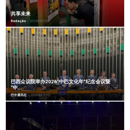
共享未来
Redação
-
2026年8月3日
巴西众议院举办2026“中巴文化年”纪念会议暨
“中...
巴中通讯社
-
2026年8月3日