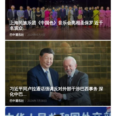
上海民族乐团《中国色》音乐会亮相圣保罗 近千
名观众...
巴中通讯社
-
2026年8月1日
习近平同卢拉通话强调反对外部干涉巴西事务 深
化中巴...
巴中通讯社
-
2026年7月30日