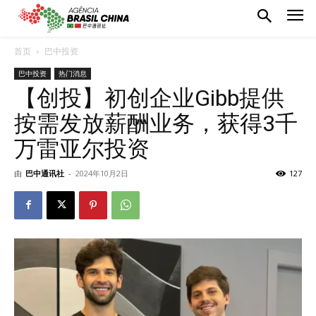
首页
巴中投资
巴中投资
热门消息
【创投】初创企业Gibb提供
按需发放薪酬业务，获得3千
万雷亚尔投资
由
巴中通讯社
-
2024年10月2日
127