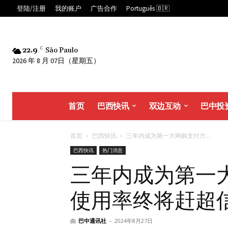
登陆/注册
我的账户
广告合作
Português 🇧🇷
22.9
C
São Paulo
2026 年 8 月 07日（星期五）
首页
巴西快讯
双边互动
巴中投
首页
巴西快讯
三年内成为第一大网购支付方...
巴西快讯
热门消息
三年内成为第一大
使用率终将赶超
由
巴中通讯社
-
2024年8月27日