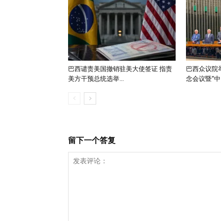
巴西谴责美国撤销驻美大使签证 指责
巴西众议院举
美方干预总统选举...
念会议暨“中..
留下一个答复