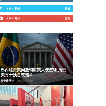
2,133
铁粉
铁粉
2,688
用户
订阅
巴西谴责美国撤销驻美大使签证 指责
美方干预总统选举...
巴中通讯社
-
2026年8月4日