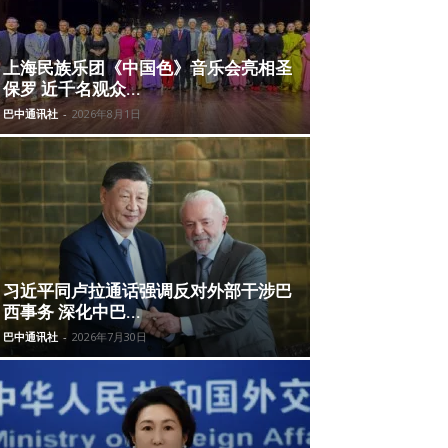
上海民族乐团《中国色》音乐会亮相圣
保罗 近千名观众...
巴中通讯社
-
2026年8月1日
习近平同卢拉通话强调反对外部干涉巴
西事务 深化中巴...
巴中通讯社
-
2026年7月30日