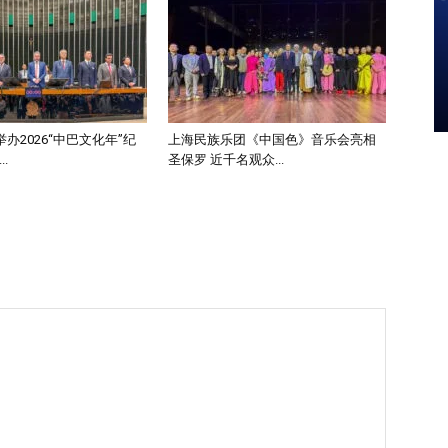
办2026“中巴文化年”纪
上海民族乐团《中国色》音乐会亮相
.
圣保罗 近千名观众...