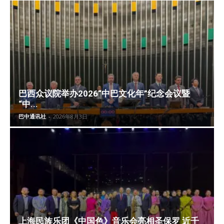
巴西众议院举办2026“中巴文化年”纪念会议暨
“中...
巴中通讯社
-
2026年8月3日
上海民族乐团《中国色》音乐会亮相圣保罗 近千