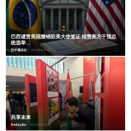
巴西谴责美国撤销驻美大使签证 指责美方干预总
统选举...
巴中通讯社
-
2026年8月4日
共享未来
Redação
-
2026年8月3日