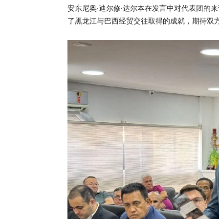
安东尼奥·迪尔修·达尔本在发言中对代表团的
了黑龙江与巴西经贸交往取得的成就，期待双