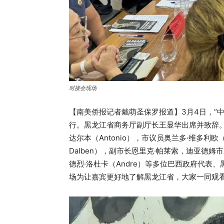
对接会现场
【南美侨报记者戴萌圣保罗报道】3月4日，“
行。黑龙江省商务厅副厅长王显华出席并致辞。
达尔本（Antonio），市议员奥兰多·维多利欧（
Dalben），副市长恩里克·帕莱索，迪亚德姆
德烈·洛杜卡（Andre）等多位巴西政府代
场为让嘉宾更好地了解黑龙江省，大家一同观