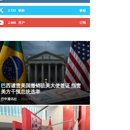
2,133
铁粉
铁粉
2,688
用户
订阅
巴西谴责美国撤销驻美大使签证 指责
美方干预总统选举...
巴中通讯社
-
2026年8月4日