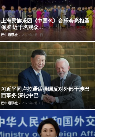
上海民族乐团《中国色》音乐会亮相圣
保罗 近千名观众...
巴中通讯社
-
2026年8月1日
习近平同卢拉通话强调反对外部干涉巴
西事务 深化中巴...
巴中通讯社
-
2026年7月30日