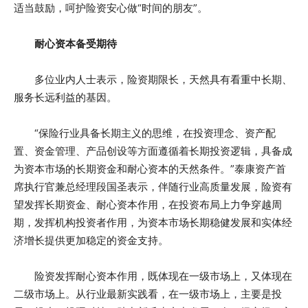
适当鼓励，呵护险资安心做“时间的朋友”。
耐心资本备受期待
多位业内人士表示，险资期限长，天然具有看重中长期、
服务长远利益的基因。
“保险行业具备长期主义的思维，在投资理念、资产配
置、资金管理、产品创设等方面遵循着长期投资逻辑，具备成
为资本市场的长期资金和耐心资本的天然条件。”泰康资产首
席执行官兼总经理段国圣表示，伴随行业高质量发展，险资有
望发挥长期资金、耐心资本作用，在投资布局上力争穿越周
期，发挥机构投资者作用，为资本市场长期稳健发展和实体经
济增长提供更加稳定的资金支持。
险资发挥耐心资本作用，既体现在一级市场上，又体现在
二级市场上。从行业最新实践看，在一级市场上，主要是投