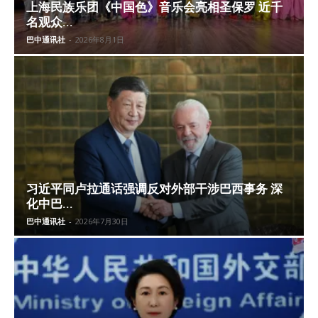
上海民族乐团《中国色》音乐会亮相圣保罗 近千
名观众...
巴中通讯社
-
2026年8月1日
习近平同卢拉通话强调反对外部干涉巴西事务 深
化中巴...
巴中通讯社
-
2026年7月30日