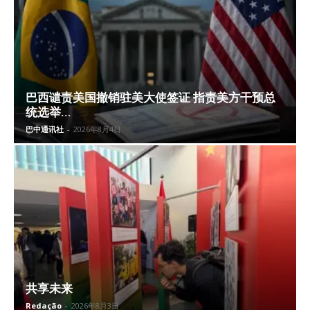
巴西谴责美国撤销驻美大使签证 指责美方干预总
统选举...
巴中通讯社
-
2026年8月4日
共享未来
Redação
-
2026年8月3日