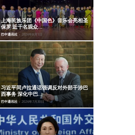
上海民族乐团《中国色》音乐会亮相圣
保罗 近千名观众...
巴中通讯社
-
2026年8月1日
习近平同卢拉通话强调反对外部干涉巴
西事务 深化中巴...
巴中通讯社
-
2026年7月30日