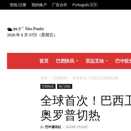
登陆/注册
我的账户
广告合作
Português 🇧🇷
21.7
C
São Paulo
2026 年 8 月 07日（星期五）
首页
巴西快讯
双边互动
巴中投
首页
巴西快讯
全球首次！巴西卫生部确认两...
巴西快讯
热门消息
全球首次！巴西
奥罗普切热
由
巴中通讯社
-
2024年7月26日