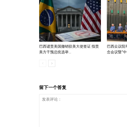
巴西谴责美国撤销驻美大使签证 指责
巴西众议院举
美方干预总统选举...
念会议暨“中..
留下一个答复