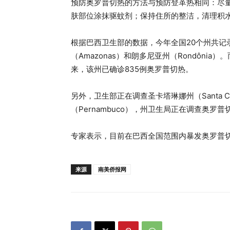
预防奥罗普切热的方法与预防登革热相同：尽
肤部位涂抹驱蚊剂；保持住所的整洁，清理积
根据巴西卫生部的数据，今年全国20个州共记
（Amazonas）和朗多尼亚州（Rondôni
来，该州已确诊835例奥罗普切热。
另外，卫生部正在调查圣卡塔琳娜州（Santa 
（Pernambuco），州卫生局正在调查奥罗
专家表示，目前在巴西全国范围内暴发奥罗普
来源
南美侨报网