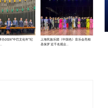
办2026“中巴文化年”纪
上海民族乐团《中国色》音乐会亮相
.
圣保罗 近千名观众...