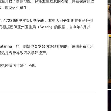
量避开蚊子多的地区；穿能遮住皮肤的衣物，并在裸露的皮
水，谨防蚊虫孳生。
录了7236例奥罗普切热病例。其中大部分出现在亚马孙州
a）。而根据巴伊亚州卫生局（Sesab）的数据，自今年3月以
Catarina）的一例疑似奥罗普切热致死病例。在伯南布哥州
普切热是否曾导致四名孕妇流产。
切热疫情的可能性很低。