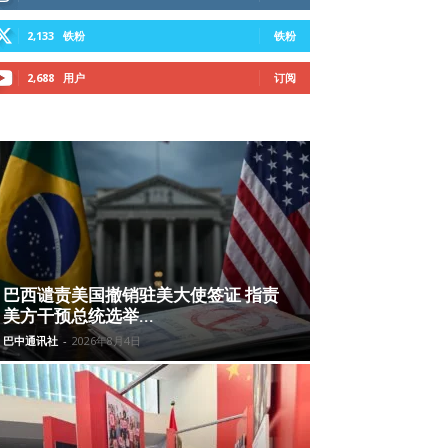
2,133
铁粉
铁粉
2,688
用户
订阅
巴西谴责美国撤销驻美大使签证 指责
美方干预总统选举...
巴中通讯社
-
2026年8月4日