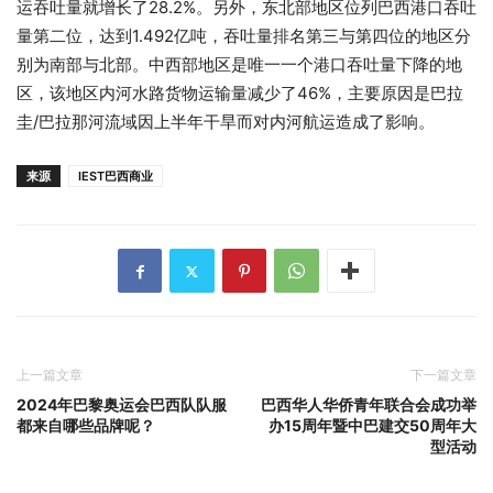
运吞吐量就增长了28.2%。另外，东北部地区位列巴西港口吞吐
量第二位，达到1.492亿吨，吞吐量排名第三与第四位的地区分
别为南部与北部。中西部地区是唯一一个港口吞吐量下降的地
区，该地区内河水路货物运输量减少了46%，主要原因是巴拉
圭/巴拉那河流域因上半年干旱而对内河航运造成了影响。
来源
IEST巴西商业
上一篇文章
下一篇文章
2024年巴黎奥运会巴西队队服
巴西华人华侨青年联合会成功举
都来自哪些品牌呢？
办15周年暨中巴建交50周年大
型活动