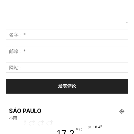
SÃO PAULO
小雨
°
18.4
°
C
17.2