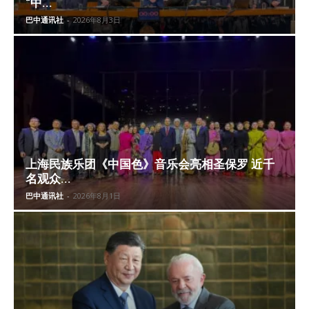
“中...
巴中通讯社
-
2026年8月3日
上海民族乐团《中国色》音乐会亮相圣保罗 近千
名观众...
巴中通讯社
-
2026年8月1日