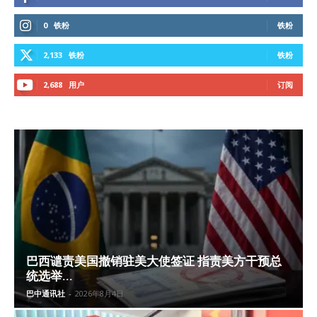
0
铁粉
铁粉
2,133
铁粉
铁粉
2,688
用户
订阅
巴西谴责美国撤销驻美大使签证 指责美方干预总
统选举...
巴中通讯社
-
2026年8月4日