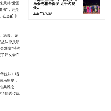
来秉持“爱国
乐会亮相圣保罗 近千名观
众...
港湾”，更是
2026年8月1日
，在当前中
、温暖、充
权益法律援助
会颁发“特殊
定了妇女会在
中华姐妹》唱
民乐串烧，
性典雅之
中华优秀传统