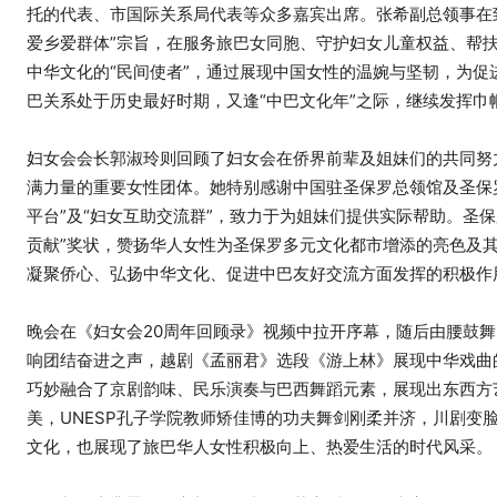
托的代表、市国际关系局代表等众多嘉宾出席。张希副总领事在
爱乡爱群体”宗旨，在服务旅巴女同胞、守护妇女儿童权益、帮扶
中华文化的“民间使者”，通过展现中国女性的温婉与坚韧，为
巴关系处于历史最好时期，又逢“中巴文化年”之际，继续发挥
妇女会会长郭淑玲则回顾了妇女会在侨界前辈及姐妹们的共同努
满力量的重要女性团体。她特别感谢中国驻圣保罗总领馆及圣保
平台”及“妇女互助交流群”，致力于为姐妹们提供实际帮助。圣
贡献”奖状，赞扬华人女性为圣保罗多元文化都市增添的亮色及
凝聚侨心、弘扬中华文化、促进中巴友好交流方面发挥的积极作
晚会在《妇女会20周年回顾录》视频中拉开序幕，随后由腰鼓
响团结奋进之声，越剧《孟丽君》选段《游上林》展现中华戏曲
巧妙融合了京剧韵味、民乐演奏与巴西舞蹈元素，展现出东西方
美，UNESP孔子学院教师矫佳博的功夫舞剑刚柔并济，川剧
文化，也展现了旅巴华人女性积极向上、热爱生活的时代风采。