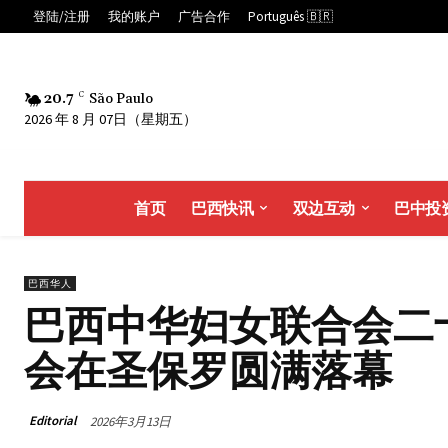
登陆/注册
我的账户
广告合作
Português 🇧🇷
20.7
C
São Paulo
2026 年 8 月 07日（星期五）
首页
巴西快讯
双边互动
巴中投
巴西华人
巴西中华妇女联合会二
会在圣保罗圆满落幕
Editorial
2026年3月13日