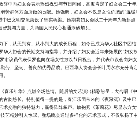
致辞中向妇女会表示热烈祝贺与节日问候，高度肯定了妇女会二十年
弱势群体方面所做的贡献。她强调，妇女会不仅是女性侨胞的“温暖
促进中巴文明交流架设了坚实桥梁。她期冀妇女会以二十周年为新起点
巾帼智慧与力量，为两国人民民心相通添砖加瓦。
力下，从无到有、从小到大的成长历程，如今已成为华人社区中团结
罗华人协会的长期支持与指导，并介绍了妇女会近年来拓展的“妇女
保罗市议员代表保罗也向在场女性致以节日祝贺，并代表市议会向妇女
其勤劳、坚韧、善良的优秀品质。巴西华人协会会长叶周永亦充分肯
用。
舞《喜乐年华》点燃全场热情。随后的文艺演出精彩纷呈，大合唱《
的古韵悠长。特别值得一提的是，春江乐团带来的《夜深沉》及中巴
艺术交融的独特魅力，赢得阵阵掌声。旗袍秀《茉莉花》尽显东方女
变脸技艺精妙引人惊叹。整场晚会通过多样化的艺术形式，不仅弘扬了