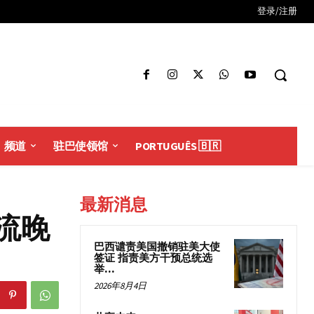
登录/注册
频道
驻巴使领馆
PORTUGUÊS 🇧🇷
最新消息
流晚
巴西谴责美国撤销驻美大使
签证 指责美方干预总统选
举...
2026年8月4日