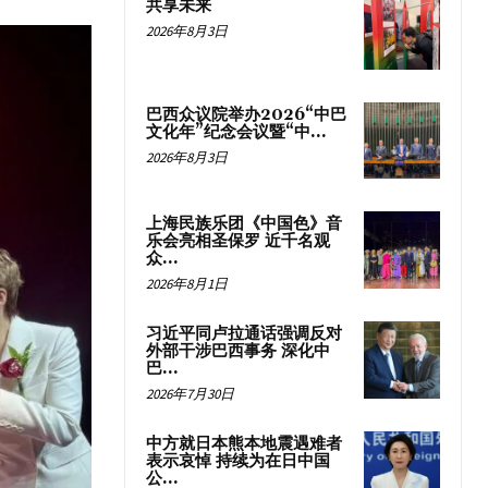
共享未来
2026年8月3日
巴西众议院举办2026“中巴
文化年”纪念会议暨“中...
2026年8月3日
上海民族乐团《中国色》音
乐会亮相圣保罗 近千名观
众...
2026年8月1日
习近平同卢拉通话强调反对
外部干涉巴西事务 深化中
巴...
2026年7月30日
中方就日本熊本地震遇难者
表示哀悼 持续为在日中国
公...