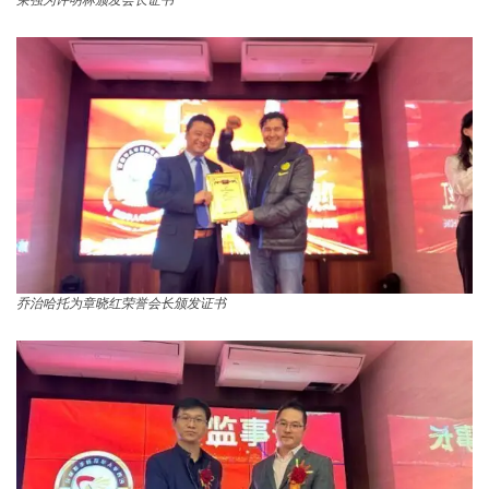
乔治哈托为章晓红荣誉会长颁发证书