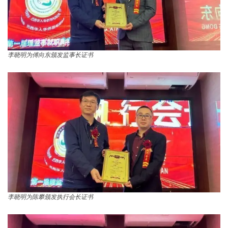
李晓明为傅向东颁发监事长证书
李晓明为陈攀颁发执行会长证书