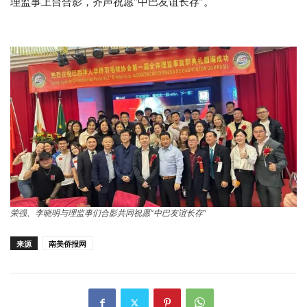
理监事上台合影，齐声祝愿“中巴友谊长存”。
荣强、李晓明与理监事们合影共同祝愿“中巴友谊长存”
来源
南美侨报网