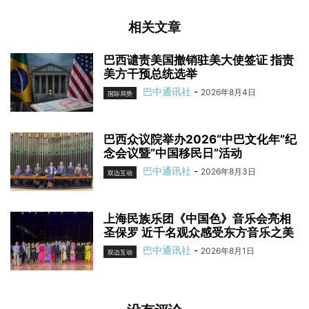
相关文章
巴西谴责美国撤销驻美大使签证 指责
美方干预总统选举
巴中通讯社
-
2026年8月4日
国际局势
巴西众议院举办2026“中巴文化年”纪
念会议暨“中国移民日”活动
巴中通讯社
-
2026年8月3日
双边互动
上海民族乐团《中国色》音乐会亮相
圣保罗 近千名观众感受东方音乐之美
巴中通讯社
-
2026年8月1日
双边互动