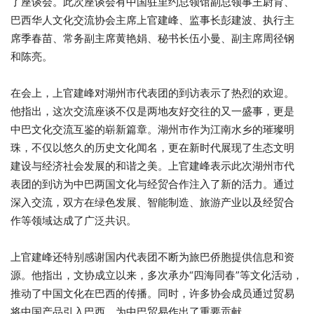
了座谈会。此次座谈会有中国驻里约总领馆副总领事王尉育、
巴西华人文化交流协会主席上官建峰、监事长彭建波、执行主
席季春苗、常务副主席黄艳娟、秘书长伍小曼、副主席周径钢
和陈亮。
在会上，上官建峰对湖州市代表团的到访表示了热烈的欢迎。
他指出，这次交流座谈不仅是两地友好交往的又一盛事，更是
中巴文化交流互鉴的崭新篇章。湖州市作为江南水乡的璀璨明
珠，不仅以悠久的历史文化闻名，更在新时代展现了生态文明
建设与经济社会发展的和谐之美。上官建峰表示此次湖州市代
表团的到访为中巴两国文化与经贸合作注入了新的活力。通过
深入交流，双方在绿色发展、智能制造、旅游产业以及经贸合
作等领域达成了广泛共识。
上官建峰还特别感谢国内代表团不断为旅巴侨胞提供信息和资
源。他指出，文协成立以来，多次承办“四海同春”等文化活动，
推动了中国文化在巴西的传播。同时，许多协会成员通过贸易
将中国产品引入巴西，为中巴贸易作出了重要贡献。