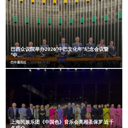
巴西众议院举办2026“中巴文化年”纪念会议暨
“中...
巴中通讯社
-
2026年8月3日
上海民族乐团《中国色》音乐会亮相圣保罗 近千