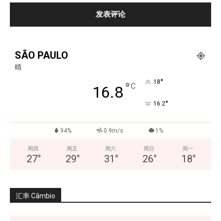
SÃO PAULO
晴
°
18
°
C
16.8
°
16.2
94%
0.9m/s
1%
周四
周五
周六
周日
周一
27
°
29
°
31
°
26
°
18
°
汇率 Câmbio