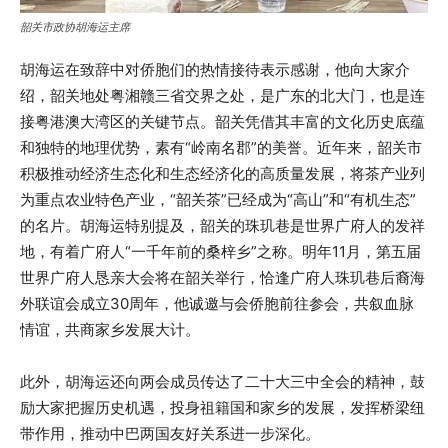
韶关市政协胡海运主席
胡海运在致辞中对侨胞们的热情接待表示感谢，他向大家介
绍，韶关地处粤湘赣三省交界之处，是广东的北大门，也是连
接粤港澳大湾区的关键节点。韶关凭借其丰富的文化历史底蕴
和独特的地理优势，素有“岭南名郡”的美誉。近年来，韶关市
积极推动经济生态化和生态经济化的高质量发展，将茶产业列
为重点农业特色产业，“韶关茶”已经成为“高山”和“有机生态”
的名片。胡海运特别提及，韶关的珠玑巷是世界广府人的发祥
地，有着广府人“一千年前的桑梓乡”之称。明年11月，第五届
世界广府人恳亲大会将在韶关举行，恰逢广府人珠玑巷后裔海
外联谊会成立30周年，他诚邀与会侨胞前往参会，共叙血脉
情谊，共商家乡发展大计。
此外，胡海运还向两会成员传达了二十大三中全会的精神，鼓
励大家把握历史机遇，投身祖籍国和家乡的发展，发挥桥梁纽
带作用，推动中巴两国友好关系进一步深化。