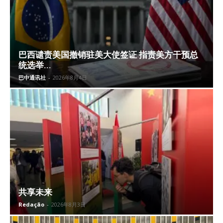
巴西谴责美国撤销驻美大使签证 指责美方干预总
统选举...
巴中通讯社
-
2026年8月4日
共享未来
Redação
-
2026年8月3日