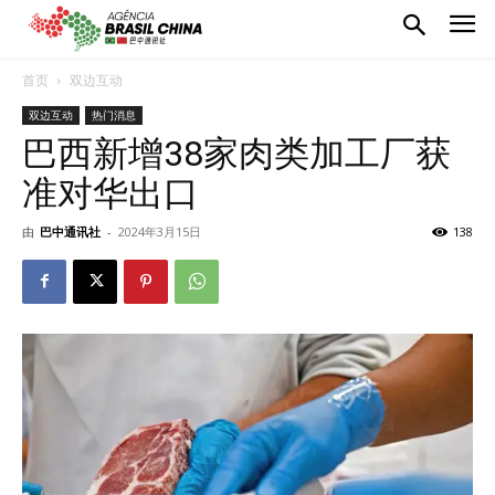
首页
双边互动
双边互动
热门消息
巴西新增38家肉类加工厂获
准对华出口
由
巴中通讯社
-
2024年3月15日
138