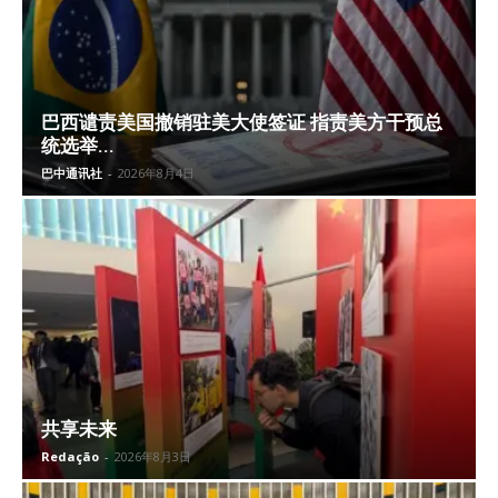
巴西谴责美国撤销驻美大使签证 指责美方干预总
统选举...
巴中通讯社
-
2026年8月4日
共享未来
Redação
-
2026年8月3日