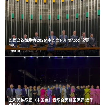
巴西众议院举办2026“中巴文化年”纪念会议暨
“中...
巴中通讯社
-
2026年8月3日
上海民族乐团《中国色》音乐会亮相圣保罗 近千